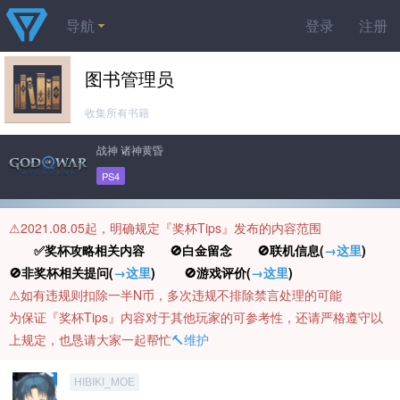
导航
登录
注册
图书管理员
收集所有书籍
战神 诸神黄昏
PS4
⚠️2021.08.05起，明确规定『奖杯Tips』发布的内容范围
✅奖杯攻略相关内容 🚫白金留念 🚫联机信息(
→这里
)
🚫非奖杯相关提问(
→这里
) 🚫游戏评价(
→这里
)
⚠️如有违规则扣除一半N币，多次违规不排除禁言处理的可能
为保证『奖杯Tips』内容对于其他玩家的可参考性，还请严格遵守以
上规定，也恳请大家一起帮忙
🔨维护
HIBIKI_MOE