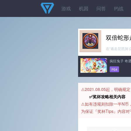
游戏
机因
问答
约战
双倍蛇形
在“遁走琵琶洞 (
疯狂兔子 奇
PS4
⚠️2021.08.05起，明确
✅奖杯攻略相关内容 
⚠️如有违规则扣除一半N
为保证『奖杯Tips』内