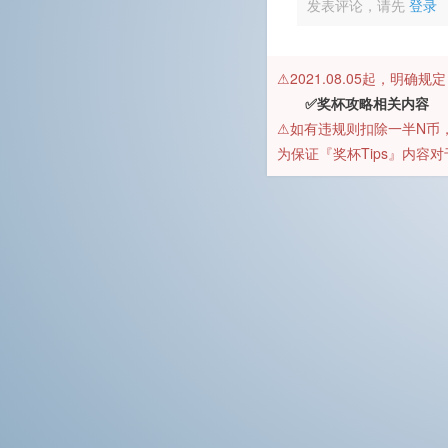
发表评论，请先
登录
⚠️2021.08.05起，明确
✅奖杯攻略相关内容 
⚠️如有违规则扣除一半N
为保证『奖杯Tips』内