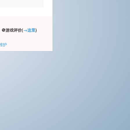
🚫游戏评价(
→这里
)
维护