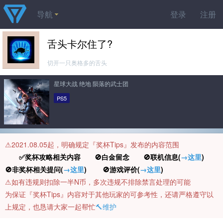
导航
登录
注册
舌头卡尔住了?
切开一只奥格多的舌头
星球大战 绝地 陨落的武士团
PS5
⚠️2021.08.05起，明确规定『奖杯Tips』发布的内容范围
✅奖杯攻略相关内容 🚫白金留念 🚫联机信息(
→这里
)
🚫非奖杯相关提问(
→这里
) 🚫游戏评价(
→这里
)
⚠️如有违规则扣除一半N币，多次违规不排除禁言处理的可能
为保证『奖杯Tips』内容对于其他玩家的可参考性，还请严格遵守以
上规定，也恳请大家一起帮忙
🔨维护