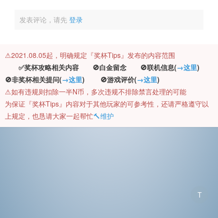
发表评论，请先
登录
⚠️2021.08.05起，明确规定『奖杯Tips』发布的内容范围
✅奖杯攻略相关内容 🚫白金留念 🚫联机信息(
→这里
)
🚫非奖杯相关提问(
→这里
) 🚫游戏评价(
→这里
)
⚠️如有违规则扣除一半N币，多次违规不排除禁言处理的可能
为保证『奖杯Tips』内容对于其他玩家的可参考性，还请严格遵守以
上规定，也恳请大家一起帮忙
🔨维护
T