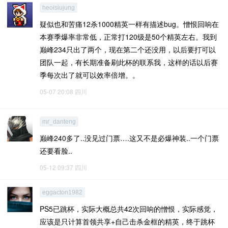
heoisiujung
疑似也和苦痛12杀1000精英一样有描述bug。憎恨回响在
本赛季爆率非常低，正常打120级是50个精英左右。我到
巅峰234只出了两个，现在第二个还没用，以后要打可以
团队一起，有长期准备刷此杯的联系我，这样的话以后赛
季每次出了就可以效率倍增。。
05-07 20:08
四川
mr_danteng
巅峰240多了..没见过门票….这又不是必爆神装..一个门票
还要看脸..
05-12 09:37
四川
eggacton1982
PS5已跳杯，实际大概总共42次回响的憎恨，实际感觉，
应该是只计算首领共享+自己击杀金框的精英，终于跳杯