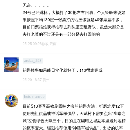
无奈。。。。。
24号已经跳杯，大概打了30把左右回响，个人经验来说如
果按照平均130层一张票打的话应该就是40张票差不多，
目前门票很难获得推荐去列队里面组野队，虽然大部分是
去打老莫的不过还是有一部分是去打回响的
05-25 09:28修改
云南
aruba_258
钥匙掉率如果能日常化就好了，s13很难完成
05-20 18:37
贵州
heishiranyue
目前S13赛季高效刷回响之痕的钥匙方法：折磨难度12下
使用先祖供品或神话军械供品，天赋树下需要点出“幽暗之
城”左侧绿色天赋三个，目的是在幽暗之城副本里遇到地精
的概率变大。强烈推荐使用“神话军械供品”，出货的机率