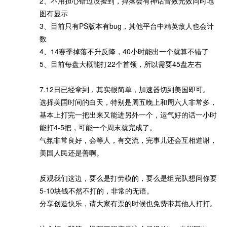
2、不用担心错过没捡到，掉落会有神话音效光效同时地
图有显示
3、目前只有PS版本有bug，其他平台中精英敌人也会计
数
4、14赛季掉落不升反降，40小时能出一个就算不错了
5、目前每盘大概能打22个首领，所以需要45盘左右
7.12日已经拿到，其实很简单，加速器切到美国即可。
选择美国时间的白天，特别是周五晚上和周六人非常多，
基本上打完一把出来又能进另外一个，运气好的话一小时
能打4-5把，可能一个周末就完成了。
气氛非常良好，会等人，有交流，完事儿还会互相道谢，
美国人民还是善啊。
反观我们这边，要么是打劳模的，要么是组完队想问你要
5-10块钱不然不打的，非常的无语。
分享创造快乐，请大家有票的时候也免费带其他人打打。