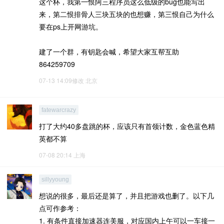
这个杯，我第一恨阿三程序员这么低级的bug也能写出
来，第二恨排骨人三块五块的也想赚，第三恨自己为什么
要在ps上开网游坑。
建了一个群，有钥匙会喊，希望大家互帮互助
864259709
07-13 14:09修改
北京
fatewarcrazy
打了大约40多盘跳的杯，应该只有首领计数，金色蓝色精
英都不算
07-08 20:14
上海
sillyyoung
想说的很多，最后还是算了，并且把游戏也删了。以下几
点可作参考：
1. 有条件直接加速器连美服，对应国内上午可以一车接一