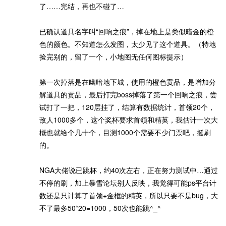
了……完结，再也不碰了…
已确认道具名字叫“回响之痕”，掉在地上是类似暗金的橙
色的颜色。不知道怎么发图，太少见了这个道具。（特地
捡完别的，留了一个，小地图无任何图标提示）
第一次掉落是在幽暗地下城，使用的橙色贡品，是增加分
解道具的贡品，最后打完boss掉落了第一个回响之痕，尝
试打了一把，120层挂了，结算有数据统计，首领20个，
敌人1000多个，这个奖杯要求首领和精英，我估计一次大
概也就给个几十个，目测1000个需要不少门票吧，挺刷
的。
NGA大佬说已跳杯，约40次左右，正在努力测试中…通过
不停的刷，加上暴雪论坛别人反映，我觉得可能ps平台计
数还是只计算了首领+金框的精英，所以只要不是bug，大
不了最多50*20=1000，50次也能跳^_^