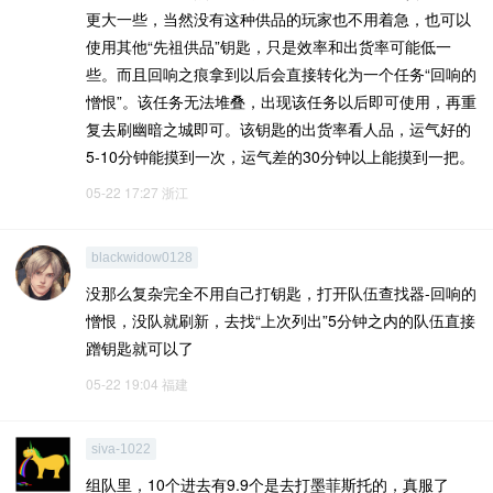
更大一些，当然没有这种供品的玩家也不用着急，也可以
使用其他“先祖供品”钥匙，只是效率和出货率可能低一
些。而且回响之痕拿到以后会直接转化为一个任务“回响的
憎恨”。该任务无法堆叠，出现该任务以后即可使用，再重
复去刷幽暗之城即可。该钥匙的出货率看人品，运气好的
5-10分钟能摸到一次，运气差的30分钟以上能摸到一把。
05-22 17:27
浙江
blackwidow0128
没那么复杂完全不用自己打钥匙，打开队伍查找器-回响的
憎恨，没队就刷新，去找“上次列出”5分钟之内的队伍直接
蹭钥匙就可以了
05-22 19:04
福建
siva-1022
组队里，10个进去有9.9个是去打墨菲斯托的，真服了