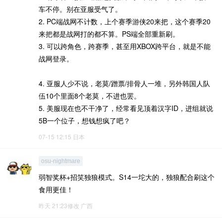
车不停。别在亚服受气了。
2. PC端战网不计数，上个赛季游侠20来把，这个赛季20
来把都是战网打的都不算。PS端全部重新刷。
3. 可以跨角色，跨赛季，甚至用XBOX跨平台，就是不能
战网登录。
4. 亚服人少不说，老莫/蹭票/排骨人一堆，另外韩国人队
伍10个里面8个老莫，不进也罢。
5. 美服现在也不干净了，经常看见顶着汉字ID，进组就说
5B一个位子，想钱想疯了吧？
07-15 12:15
日本
osu-nightmare
弱智奖杯+招笑独狼模式。S14一坨大的，独狼配合刷这个
食用更佳！
昨天 21:23修改
广西