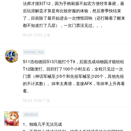
法师才摸到T12，因为手柄刷盾不如宏方便经常暴毙，最
后玩溶解蛮才算是有比较舒服的体验，然后赛季快结束
了，目前除了最开始进去一次憎恨回响（还打睡着了醒来
都不知道打了几层），一次门票没见过。。。
06-20 13:53
上海
nicolas_mai
S11浩劫德回S13只能打个T9，后面洗成动物园才能轻松
T12随便打。回归打了100个小时左右，全程只见过一次
门票（神话军械至少5个和先祖军械至少20个，其他先祖
的不计其数）。掉率太离谱，直接AFK，等掉率上升再看
看。
06-23 16:04
广东
dikefeisi
1、独狼几乎无法完成