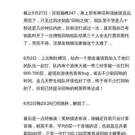
截止5月27日：目前巅峰247，身上所有神话和强效级贡品
用完了，只见过四次钥匙“回响之痕”。组队里不管是几十
秒还是几分钟以内的，目前没打成过一次，甚至我自己有
钥匙时开了一次憎恨回响组队结果三个人全去打墨菲斯托
了，哭笑不得。没朋友独狼玩家做这个太难了…
6月2日：上次刚吐槽完，站內一个朋友邀请我加入了他们
的队伍一起打。队内有个游侠大佬一带三经常能一次打到
600-700层，趁现在游侠伤害有bug，省去不少刷回响的
时间。这几天野生组队环境也好了些，终于有不少打回响
的了。目前已经提示回响的精英即将达成！
6月2日晚23:26已经跳杯，解脱了…
最后是一点经验谈：奖杯描述有误，很确定目前只会计算
首领，精英不算。平均5层一个首领的话，也就是总共要
刷5000层，正常一次打100-130层换算成回响大概要40-