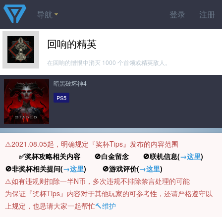
导航
登录
注册
回响的精英
在回响的憎恨中消灭 1000 个首领或精英敌人。
暗黑破坏神4
PS5
⚠️2021.08.05起，明确规定『奖杯Tips』发布的内容范围
✅奖杯攻略相关内容 🚫白金留念 🚫联机信息(
→这里
)
🚫非奖杯相关提问(
→这里
) 🚫游戏评价(
→这里
)
⚠️如有违规则扣除一半N币，多次违规不排除禁言处理的可能
为保证『奖杯Tips』内容对于其他玩家的可参考性，还请严格遵守以
上规定，也恳请大家一起帮忙
🔨维护