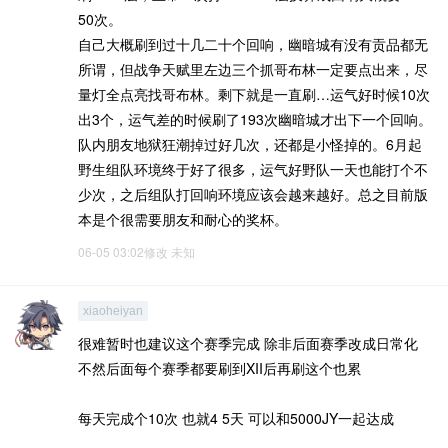
50次。
自己大概刷到过十几二十个回响，幽暗城有没有贡品都无
所谓，但战争天赋里左边三个抓哥布林一定要点出来，尽
量灯全点亮找哥布林。剩下就是一直刷…运气好时候10次
出3个，运气差的时候刷了193次幽暗城才出下一个回响。
队内朋友地狱狂潮掉过好几次，还都是小怪掉的。6月起
野生组队环境终于好了很多，运气好野队一天也能打个不
少次，之后组队打回响环境应该会越来越好。总之目前版
本是个很需要朋友和耐心的奖杯。
06-05 03:02修改
未知
xiaoheiyan
很难暂时也建议这个赛季完成 除非后面赛季改成日常化
不然后面每个赛季都要刷到XII后再刷这个也累
每天完成个10次 也就4 5天 可以和5000JY一起达成