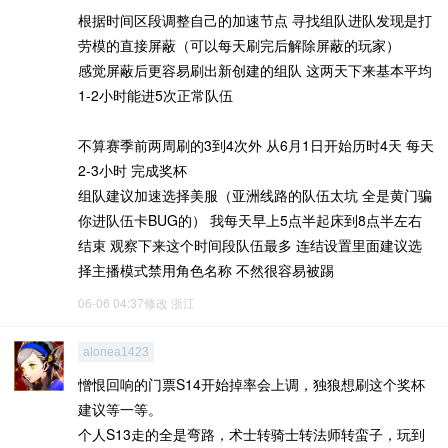
根据时间区段调整自己的加速节点 寻找组队进队发现是打
劳模的直接屏蔽（可以每天刷完后解除屏蔽的玩家）
感觉屏蔽后更容易刷出新创建的组队 这两天下来基本平均
1-2小时能进5次正常队伍
不算赛季前两周刷的3到4次外 从6月1日开始历时4天 每天
2-3小时 完成奖杯
组队建议加速选择美服（亚洲线路的队伍太坑 全是黄门骗
你进队伍卡BUG的） 我每天早上5点半起床到8点半左右
结束 观察下来这个时间段队伍最多 连结设置里面建议选
择主播模式禁用角色名称 不然很容易被踢
06-06 04:37修改
浙江
alonea1423
憎恨回响的门票S14开始掉率会上调，独狼想刷这个奖杯
建议等一等。
个人S13走的全是弯路，术士转骑士转法师转蛮子，玩到