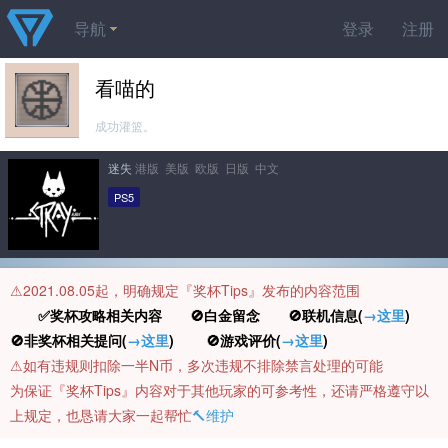
导航
登录
注册
看喵的
成功灌篮。
迷失
港版 美版 欧版 日版 中文
PS5
⚠️2021.08.05起，明确规定『奖杯Tips』发布的内容范围
✅奖杯攻略相关内容 🚫白金留念 🚫联机信息(
→这里
)
🚫非奖杯相关提问(
→这里
) 🚫游戏评价(
→这里
)
⚠️如有违规则扣除一半N币，多次违规不排除禁言处理的可能
为保证『奖杯Tips』内容对于其他玩家的可参考性，还请严格遵守以
上规定，也恳请大家一起帮忙
🔨维护