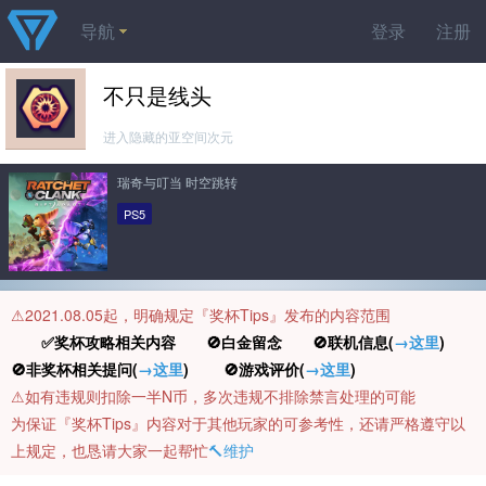
导航
登录
注册
不只是线头
进入隐藏的亚空间次元
瑞奇与叮当 时空跳转
PS5
⚠️2021.08.05起，明确规定『奖杯Tips』发布的内容范围
✅奖杯攻略相关内容 🚫白金留念 🚫联机信息(
→这里
)
🚫非奖杯相关提问(
→这里
) 🚫游戏评价(
→这里
)
⚠️如有违规则扣除一半N币，多次违规不排除禁言处理的可能
为保证『奖杯Tips』内容对于其他玩家的可参考性，还请严格遵守以
上规定，也恳请大家一起帮忙
🔨维护