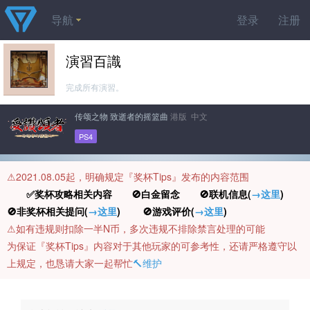
导航
登录
注册
演習百識
完成所有演習。
传颂之物 致逝者的摇篮曲
港版 中文
PS4
⚠️2021.08.05起，明确规定『奖杯Tips』发布的内容范围
✅奖杯攻略相关内容 🚫白金留念 🚫联机信息(
→这里
)
🚫非奖杯相关提问(
→这里
) 🚫游戏评价(
→这里
)
⚠️如有违规则扣除一半N币，多次违规不排除禁言处理的可能
为保证『奖杯Tips』内容对于其他玩家的可参考性，还请严格遵守以
上规定，也恳请大家一起帮忙
🔨维护