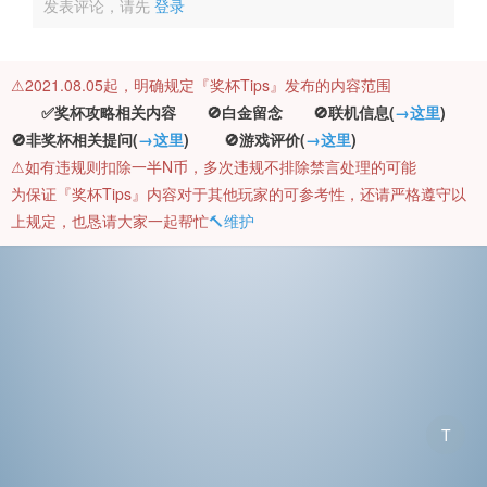
发表评论，请先
登录
⚠️2021.08.05起，明确规定『奖杯Tips』发布的内容范围
✅奖杯攻略相关内容 🚫白金留念 🚫联机信息(
→这里
)
🚫非奖杯相关提问(
→这里
) 🚫游戏评价(
→这里
)
⚠️如有违规则扣除一半N币，多次违规不排除禁言处理的可能
为保证『奖杯Tips』内容对于其他玩家的可参考性，还请严格遵守以
上规定，也恳请大家一起帮忙
🔨维护
T