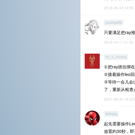
2018-06-10 14:05
yuange88
只要满足把ray
2019-10-17 21:50
hz_s_chiang
①把ray抓住绑
②接着操作leo
③等待一会儿会出
了，重新从检查
2021-06-30 18:3
felixpig
起先需要操作L
放置約30秒，即