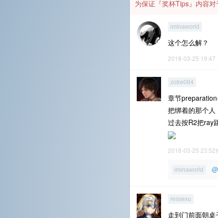
为保证『奖杯Tips』内
iminaworld
这个怎么解？
2018-03-25 19:47
zotre084
章节preparation-v
把绑着的那个人（
过去按R2把ray
2018-03-25 23:5
@
iminaworld
ressexu
走到门前面朝桌