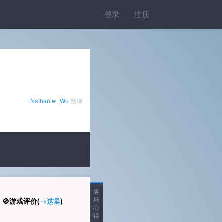
登录
注册
Nathaniel_Wu
翻译
奖
杯
🚫游戏评价(
→这里
)
心
得