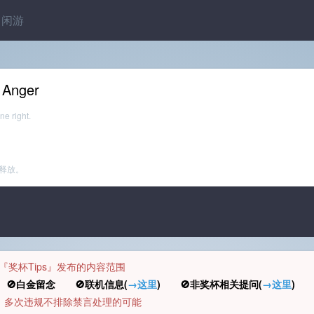
闲游
 Anger
ne right.
释放。
规定『奖杯Tips』发布的内容范围
白金留念 🚫联机信息(
→这里
) 🚫非奖杯相关提问(
→这里
) 
币，多次违规不排除禁言处理的可能