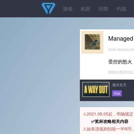
游戏
机因
问答
约战
Managed
Dark desires do
受控的怒火
阴暗的愿望得以
逃出生天
PS4
⚠️2021.08.05起，明确
✅奖杯攻略相关内容 
⚠️如有违规则扣除一半N