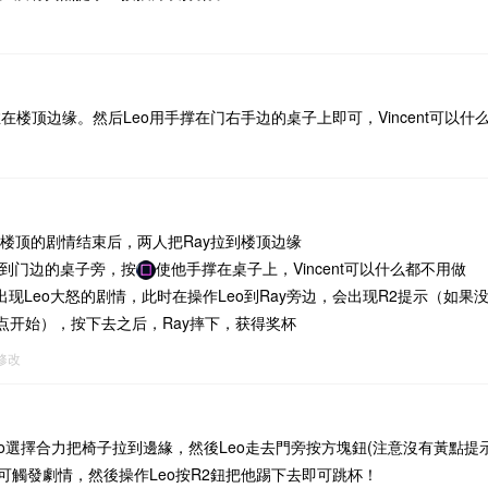
推在楼顶边缘。然后Leo用手撑在门右手边的桌子上即可，Vincent可以什
在楼顶的剧情结束后，两人把Ray拉到楼顶边缘
回到门边的桌子旁，按
使他手撑在桌子上，Vincent可以什么都不用做
现Leo大怒的剧情，此时在操作Leo到Ray旁边，会出现R2提示（如
点开始），按下去之后，Ray摔下，获得奖杯
2修改
eo選擇合力把椅子拉到邊緣，然後Leo走去門旁按方塊鈕(注意沒有黃點提
可觸發劇情，然後操作Leo按R2鈕把他踢下去即可跳杯！