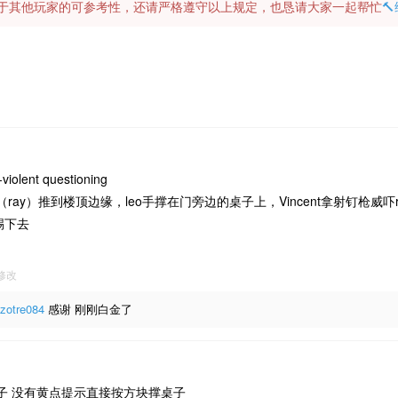
容对于其他玩家的可参考性，还请严格遵守以上规定，也恳请大家一起帮忙

iolent questioning
ray）推到楼顶边缘，leo手撑在门旁边的桌子上，Vincent拿射钉枪威吓r
踢下去
2修改
zotre084
感谢 刚刚白金了
子 没有黄点提示直接按方块撑桌子