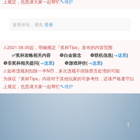
上规定，也恳请大家一起帮忙
🔨维护
发表评论，请先
登录
⚠️2021.08.05起，明确规定『奖杯Tips』发布的内容范围
✅奖杯攻略相关内容 🚫白金留念 🚫联机信息(
→这里
)
🚫非奖杯相关提问(
→这里
) 🚫游戏评价(
→这里
)
⚠️如有违规则扣除一半N币，多次违规不排除禁言处理的可能
为保证『奖杯Tips』内容对于其他玩家的可参考性，还请严格遵守以
上规定，也恳请大家一起帮忙
🔨维护
T