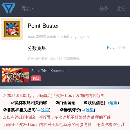
导航
登录
注册
Point Buster
Earn 20000 points in a full length game
分数克星
Kurori-
翻译
在一场完整的游戏中取得20000分
Battle Trivia Knockout
PS3
⚠️2021.08.05起，明确规定『奖杯Tips』发布的内容范围
✅奖杯攻略相关内容 🚫白金留念 🚫联机信息(
→这里
)
🚫非奖杯相关提问(
→这里
) 🚫游戏评价(
→这里
)
⚠️如有违规则扣除一半N币，多次违规不排除禁言处理的可能
为保证『奖杯Tips』内容对于其他玩家的可参考性，还请严格遵守以