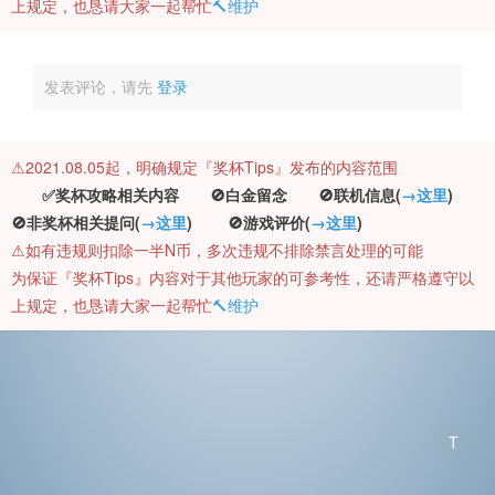
上规定，也恳请大家一起帮忙
🔨维护
发表评论，请先
登录
⚠️2021.08.05起，明确规定『奖杯Tips』发布的内容范围
✅奖杯攻略相关内容 🚫白金留念 🚫联机信息(
→这里
)
🚫非奖杯相关提问(
→这里
) 🚫游戏评价(
→这里
)
⚠️如有违规则扣除一半N币，多次违规不排除禁言处理的可能
为保证『奖杯Tips』内容对于其他玩家的可参考性，还请严格遵守以
上规定，也恳请大家一起帮忙
🔨维护
T