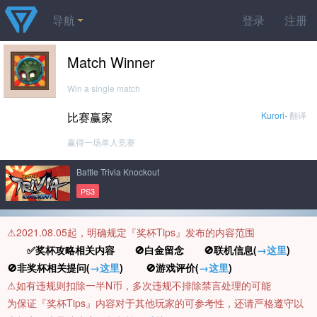
导航
登录
注册
Match Winner
Win a single match
比赛赢家
Kurori-
翻译
赢得一场单人竞赛
Battle Trivia Knockout
PS3
⚠️2021.08.05起，明确规定『奖杯Tips』发布的内容范围
✅奖杯攻略相关内容 🚫白金留念 🚫联机信息(
→这里
)
🚫非奖杯相关提问(
→这里
) 🚫游戏评价(
→这里
)
⚠️如有违规则扣除一半N币，多次违规不排除禁言处理的可能
为保证『奖杯Tips』内容对于其他玩家的可参考性，还请严格遵守以