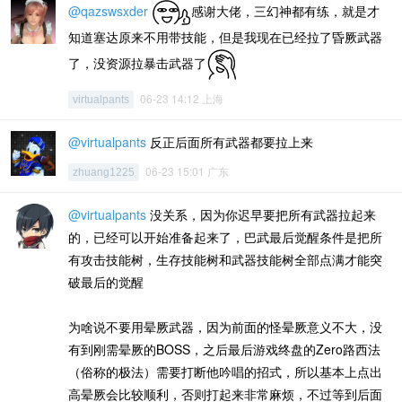
@qazswsxder
感谢大佬，三幻神都有练，就是才
知道塞达原来不用带技能，但是我现在已经拉了昏厥武器
了，没资源拉暴击武器了
06-23 14:12 上海
virtualpants
@virtualpants
反正后面所有武器都要拉上来
06-23 15:01 广东
zhuang1225
@virtualpants
没关系，因为你迟早要把所有武器拉起来
的，已经可以开始准备起来了，巴武最后觉醒条件是把所
有攻击技能树，生存技能树和武器技能树全部点满才能突
破最后的觉醒
为啥说不要用晕厥武器，因为前面的怪晕厥意义不大，没
有到刚需晕厥的BOSS，之后最后游戏终盘的Zero路西法
（俗称的极法）需要打断他吟唱的招式，所以基本上点出
高晕厥会比较顺利，否则打起来非常麻烦，不过等到后面