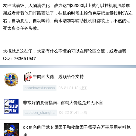
友巴武满级、人物满强化、战力达到22000以上就可以挂机刷贝希摩
斯或者带着他们打路西法了，挂机的时候主控角色要把血量拉到9W左
右，自动复活、自动喝药、药水增加等辅助性机能都装上，不然的话
死太多会任务失败。
大概就是这些了，大家有什么不懂的可以在评论区交流，或者加我
QQ：763651947
牛肉面大佬。必须给个支持
06-21 21:13 浙江
hanekawatusbasa
非常好的复健指南...咨询大佬也是知无不言
06-22 01:41 上海
captoon_shanghai
dlc角色的巴武专属因子和秘纹因子需要在万事屋用材料兑
换