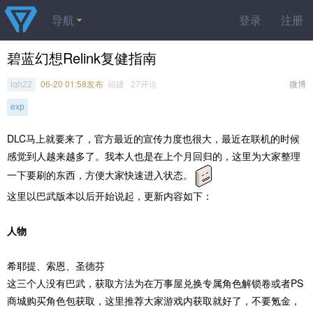
导航
登录
注册
碧蓝幻想Relink复健指南
06-20 01:58发布
福建 27评论
微博
lqh22
exp
DLC马上就要来了，官方最近的宣传力度也很大，最近在联机的时候
感觉到人越来越多了。我本人也是在上个月回归的，这里为大家整理
一下要刷的东西，方便大家快速进入状态。
这里以巴武版本以后开始说起，更新内容如下：
人物
希耶提、索恩、圣德芬
这三个人没有巴武，获取方法为在万事屋兑换专属角色解锁卷或者PS
商城购买角色包获取，这里推荐大家游戏内获取就好了，不要氪金，