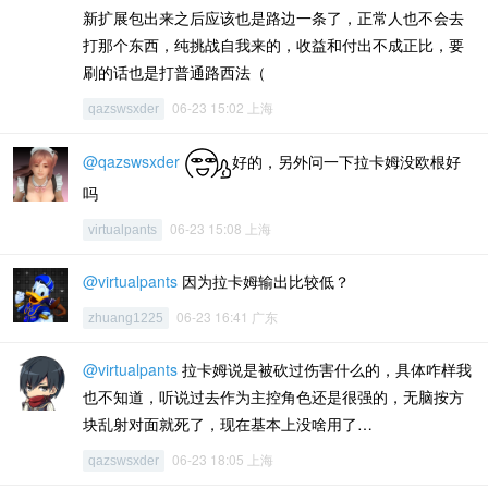
新扩展包出来之后应该也是路边一条了，正常人也不会去
打那个东西，纯挑战自我来的，收益和付出不成正比，要
刷的话也是打普通路西法（
06-23 15:02 上海
qazswsxder
@qazswsxder
好的，另外问一下拉卡姆没欧根好
吗
06-23 15:08 上海
virtualpants
@virtualpants
因为拉卡姆输出比较低？
06-23 16:41 广东
zhuang1225
@virtualpants
拉卡姆说是被砍过伤害什么的，具体咋样我
也不知道，听说过去作为主控角色还是很强的，无脑按方
块乱射对面就死了，现在基本上没啥用了…
06-23 18:05 上海
qazswsxder