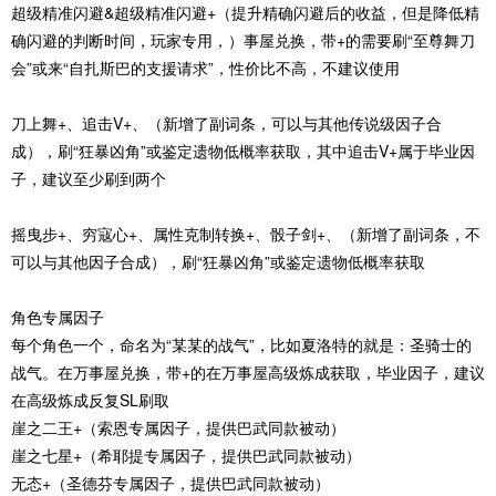
超级精准闪避&超级精准闪避+（提升精确闪避后的收益，但是降低精
确闪避的判断时间，玩家专用，）事屋兑换，带+的需要刷“至尊舞刀
会”或来“自扎斯巴的支援请求”，性价比不高，不建议使用
刀上舞+、追击V+、（新增了副词条，可以与其他传说级因子合
成），刷“狂暴凶角”或鉴定遗物低概率获取，其中追击V+属于毕业因
子，建议至少刷到两个
摇曳步+、穷寇心+、属性克制转换+、骰子剑+、（新增了副词条，不
可以与其他因子合成），刷“狂暴凶角”或鉴定遗物低概率获取
角色专属因子
每个角色一个，命名为“某某的战气”，比如夏洛特的就是：圣骑士的
战气。在万事屋兑换，带+的在万事屋高级炼成获取，毕业因子，建议
在高级炼成反复SL刷取
崖之二王+（索恩专属因子，提供巴武同款被动）
崖之七星+（希耶提专属因子，提供巴武同款被动）
无态+（圣德芬专属因子，提供巴武同款被动）