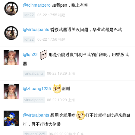
@tclhmarizero
加我psn，晚上有空
06-22 17:55 福建
lqh22
@virtualpants
昏厥武器通关没问题，毕业武器是巴武
06-22 17:56 福建
lqh22
@lqh22
那是否能过度到刷巴武的阶段呢，用昏厥武
器
06-22 19:29 上海
virtualpants
@zhuang1225
谢谢
06-22 19:29 上海
virtualpants
@virtualpants
想用啥就用啥
打不过就把ai拉起来靠ai
打，再不行找大佬带
06-22 20:20修改 广东
zhuang1225