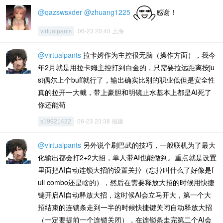
@qazswsxder
@zhuang1225
感谢！
06-23 20:40 上海
virtualpants
@virtualpants
拉卡姆作为主控很无脑（操作方面），我今
年2月就是用拉卡姆主控打到白金的，只需要拉远距离按ju
st偶尔上个buff就行了，输出确实比别的职业低但是安全性
真的拉开一大截，带上豪胆和明镜止水基本上都是AI死了
你还能苟
06-23 23:38 福建
s19921422
@virtualpants
另外说个刷巴武的技巧，一般联机为了最大
化输出都会打2+2大招，单人带AI也能做到。重点就是设置
里面把AI自动连锁大招的设置关掉（忘掉叫什么了好像是f
ull combo还是啥的），然后在需要释放大招的时候用快捷
键开启AI自动释放大招，这时候AI会立马开大，第一个大
招结束的连锁条走到一半的时候快捷键关闭自动释放大招
（一定要提前一个连锁关闭），在连锁条走完第二个AI会