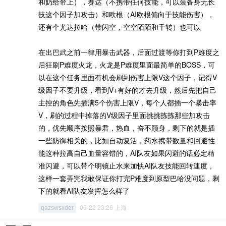
和奶给带上），赛达（不携带任何技能，可以装备身无长
技这个因子加攻击）和欧根（AI欧根偏向于技能伤害），
还有个尤达拉哈（带闪空，空空陌陌和千转）也可以
在出巴武之前一律用暴击武器，后面过渡等你打到P难度之
后狂刷P难度火龙，火龙是P难度里面最简单的BOSS，可
以在这个任务里面有机会刷到伤害上限V这个因子，记得V
级因子不要升级，看到V+有好的才去升级，然后先把自己
主控的角色先插满5个伤害上限V，每个人都插一个暴击率
V，刷的过程中掉落的V级因子里面挑挑拣拣那些加攻击
的，优先顺序按照暴君，热血，奋不顾身，剩下的就是插
一些防御相关的，比如自动复活，药水携带数量和回避性
能这种拉高自己血量容错的，AI队友如果闪避的话必定精
准闪避，可以带个明镜止水来加快AI队友技能回转速度，
这样一套弄完我敢保证你打完P难度到原型巴哈没问题，剩
下的就看AI队友发挥怎么样了
06-22 23:26 上海
qazswsxder