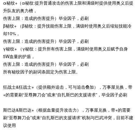
α秘纹+（α秘纹:提升普通攻击的伤害上限和满级时提供使用奥义后提
升队友的奥力槽，
伤害上限：造成的伤害提升）毕业因子，必刷
β秘纹+ （β秘纹：提升技能伤害上限，满级时使用奥义后缩短技能冷
却10%，
伤害上限：造成的伤害提升）毕业因子，必刷
γ秘纹+ （γ秘纹：提升所有伤害上限，满级时使用奥义后赋予自身
5W血量的护盾，
伤害上限：造成的伤害提升）毕业因子，必刷
所有秘纹因子的副词条固定为伤害上限。
狂战士&狂战士+（提供额外追击，可与追击叠加），万事屋兑换，带
+的需要刷“至尊舞刀会”或来“自扎斯巴的支援请求”，毕业因子必刷
斯巴达&斯巴达+（根据血量提升攻击力），万事屋兑换，带+的需要
刷“至尊舞刀会”或来“自扎斯巴的支援请求”机制与巴武冲突，目前不建
议使用