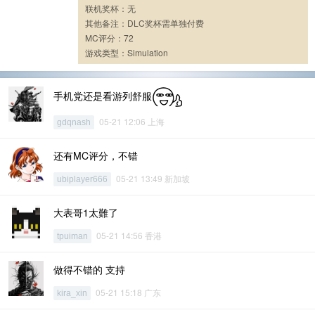
联机奖杯：无
其他备注：DLC奖杯需单独付费
MC评分：72
游戏类型：Simulation
手机党还是看游列舒服
05-21 12:06 上海
gdqnash
还有MC评分，不错
05-21 13:49 新加坡
ubiplayer666
大表哥1太難了
05-21 14:56 香港
tpuiman
做得不错的 支持
05-21 15:18 广东
kira_xin