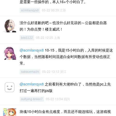
是需要一些操作的，本人16+个小时白了。
05-22 00:30 江苏
acmilanqyx8
没什么好道歉的吧～也没什么好见谅的～公益都是自愿
的！为你点赞！楼主威武！
05-22 12:25 上海
biki1122
@acmilanqyx8
10-15，我是15小时白的，入库的时候是这
个数据，当然随着时间流逝白金时间数据有所变动也很正
常。
05-22 13:12 浙江
sakauenachi
@acmilanqyx8
之前看到有大佬8h白了，当然他是pc上先
打过一遍再打的ps版
05-22 13:54 四川
outlying-tinker7
块魂10小时白金有点难度，而且还不能连续玩，这游戏视