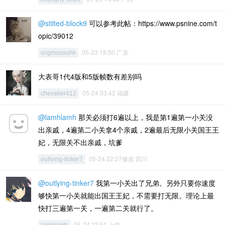
@stilted-block9
可以参考此帖：https://www.psnine.com/t
opic/39012
05-23 18:50 广东
ucgmusouhk
大表哥1代4版和5版帧数有差别吗
05-24 03:42 福建
chevalier412
@lamhlamh
那关必须打6遍以上，我是第1遍第一小关没
出亲戚，4遍第二小关拿4个亲戚，2遍最后无限小关国王王
妃，无限关不出亲戚，坑爹
05-24 22:27修改 四川
outlying-tinker7
@outlying-tinker7
我第一小关出了兄弟。另外只要你速度
够快第一小关就能出国王王妃，不需要打无限。理论上最
快打三遍第一关，一遍第二关就行了。
05-24 22:51 上海
lamhlamh