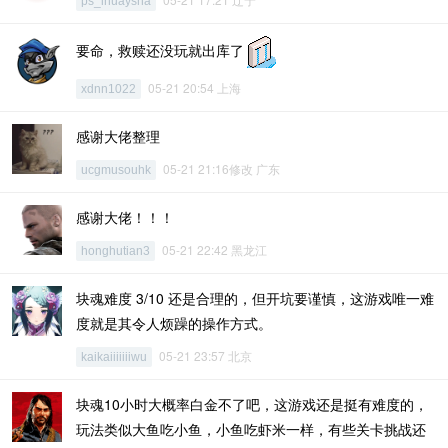
ps_inuaysha
要命，救赎还没玩就出库了
05-21 20:54 上海
xdnn1022
感谢大佬整理
05-21 21:16修改 广东
ucgmusouhk
感谢大佬！！！
05-21 22:42 黑龙江
honghutian3
块魂难度 3/10 还是合理的，但开坑要谨慎，这游戏唯一难
度就是其令人烦躁的操作方式。
05-21 23:57 北京
kaikaiiiiiiiwu
块魂10小时大概率白金不了吧，这游戏还是挺有难度的，
玩法类似大鱼吃小鱼，小鱼吃虾米一样，有些关卡挑战还