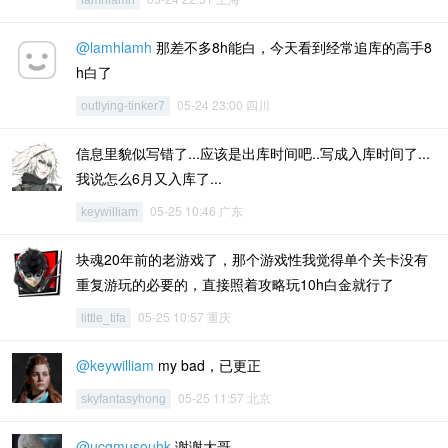
@lamhlamh
那差不多8h能白，今天看到经常追库的高手8
h白了
05-24 23:00 四川
outlying-tinker7
信息里貌似写错了...应该是出库时间吧..写成入库时间了...
我说怎么6月又入库了...
05-25 10:46 广东
keywilliam
块魂20年前的老游戏了，那个游戏性我觉得单个关卡没有
重复游玩的必要的，直接照着攻略玩10h白金就行了
05-25 10:57 重庆
little_tifa
@keywilliam
my bad，已更正
05-25 11:57 北京
skyfantasyhong
@ucgmusouhk
谢谢大哥