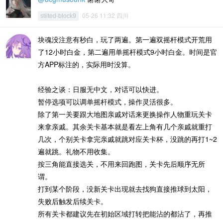
05-26 11:32 四川
stilted-block9
块魂没注意有秒白，玩了两遍。第一遍双摇杆模式开荒用
了12小时白金，第二遍用单摇杆模式9小时白金。时间是官
方APP标注的，实际用时没算。
经验之谈：日服无中文，对话可以快进。
暂停选项可以调单摇杆模式，操作灵活很多。
除了第一关要跟大地图亲戚对话来更换操作人物重玩关卡
来拿亲戚。其余关卡基本就是看左上角有几个亲戚就重打
几次，个别关卡拿完亲戚就跳对应关卡杯，没跳的再打1~2
遍就跳。礼物不用收集。
按三角能直接选关，不用来回跑图，关卡先后顺序无所
谓。
打到某个阶段，没新关卡出现就去找狗直接推球到太阳，
失败后触发后续关卡。
所有关卡都建议先在初始区域打转把能沾的都沾了，再推