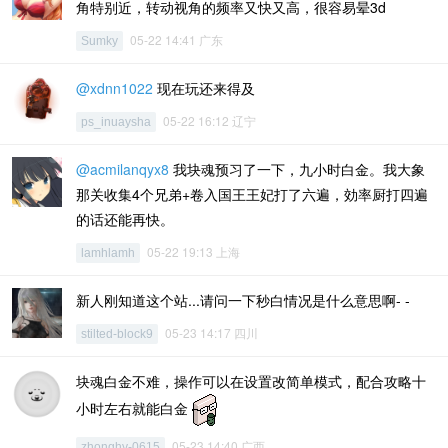
角特别近，转动视角的频率又快又高，很容易晕3d
05-22 14:41 广东
Sumky
@xdnn1022
现在玩还来得及
05-22 16:12 辽宁
ps_inuaysha
@acmilanqyx8
我块魂预习了一下，九小时白金。我大象
那关收集4个兄弟+卷入国王王妃打了六遍，効率厨打四遍
的话还能再快。
05-22 19:13 上海
lamhlamh
新人刚知道这个站...请问一下秒白情况是什么意思啊- -
05-23 14:17 四川
stilted-block9
块魂白金不难，操作可以在设置改简单模式，配合攻略十
小时左右就能白金
05-23 14:40 广西
zhonghy-0615