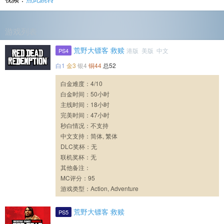
游戏列表
荒野大镖客 救赎
港版 美版 中文
PS4
白1
金3
银4
铜44
总52
白金难度：4/10
白金时间：50小时
主线时间：18小时
完美时间：47小时
秒白情况：不支持
中文支持：简体, 繁体
DLC奖杯：无
联机奖杯：无
其他备注：
MC评分：95
游戏类型：Action, Adventure
荒野大镖客 救赎
PS5