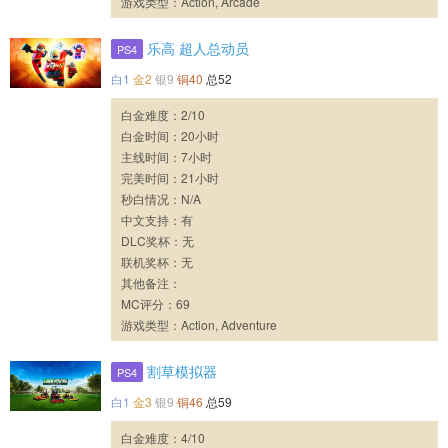
游戏类型：Action, Arcade
乐高 超人总动员
PS4
白1
金2
银9
铜40
总52
白金难度：2/10
白金时间：20小时
主线时间：7小时
完美时间：21小时
秒白情况：N/A
中文支持：有
DLC奖杯：无
联机奖杯：无
其他备注：
MC评分：69
游戏类型：Action, Adventure
割草模拟器
PS4
白1
金3
银9
铜46
总59
白金难度：4/10