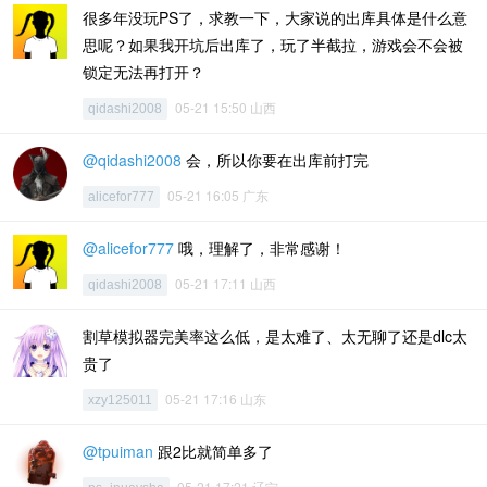
很多年没玩PS了，求教一下，大家说的出库具体是什么意
思呢？如果我开坑后出库了，玩了半截拉，游戏会不会被
锁定无法再打开？
05-21 15:50 山西
qidashi2008
@qidashi2008
会，所以你要在出库前打完
05-21 16:05 广东
alicefor777
@alicefor777
哦，理解了，非常感谢！
05-21 17:11 山西
qidashi2008
割草模拟器完美率这么低，是太难了、太无聊了还是dlc太
贵了
05-21 17:16 山东
xzy125011
@tpuiman
跟2比就简单多了
05-21 17:21 辽宁