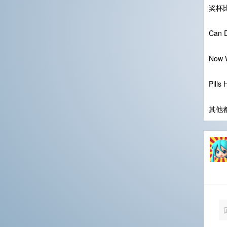
奖杯比
Can
Now
Pill
其他