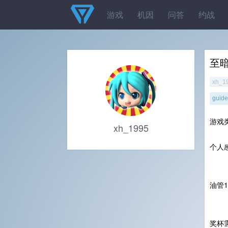
游戏
机因
问答
约战
至暗
xh_1
guide
游戏
xh_1995
个人
油管10
奖杯