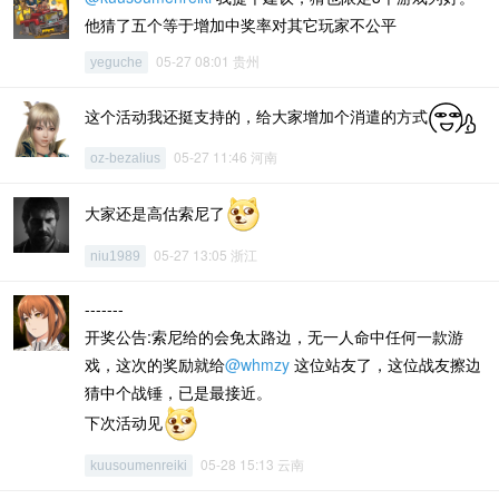
他猜了五个等于增加中奖率对其它玩家不公平
05-27 08:01 贵州
yeguche
这个活动我还挺支持的，给大家增加个消遣的方式
05-27 11:46 河南
oz-bezalius
大家还是高估索尼了
05-27 13:05 浙江
niu1989
-------
开奖公告:索尼给的会免太路边，无一人命中任何一款游
戏，这次的奖励就给
@whmzy
这位站友了，这位战友擦边
猜中个战锤，已是最接近。
下次活动见
05-28 15:13 云南
kuusoumenreiki