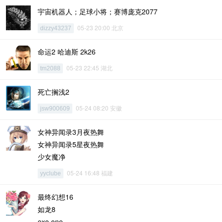
宇宙机器人；足球小将；赛博庞克2077
05-23 20:00 北京
dizzy43237
命运2 哈迪斯 2k26
05-23 22:45 湖北
tm2088
死亡搁浅2
05-24 08:20 安徽
jsw900609
女神异闻录3月夜热舞
女神异闻录5星夜热舞
少女魔净
05-24 16:48 福建
yyclube
最终幻想16
如龙8
exo one