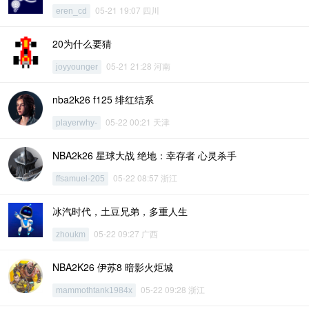
05-21 19:07 四川
eren_cd
20为什么要猜
05-21 21:28 河南
joyyounger
nba2k26 f125 绯红结系
05-22 00:21 天津
playerwhy-
NBA2k26 星球大战 绝地：幸存者 心灵杀手
05-22 08:57 浙江
ffsamuel-205
冰汽时代，土豆兄弟，多重人生
05-22 09:27 广西
zhoukm
NBA2K26 伊苏8 暗影火炬城
05-22 09:28 浙江
mammothtank1984x