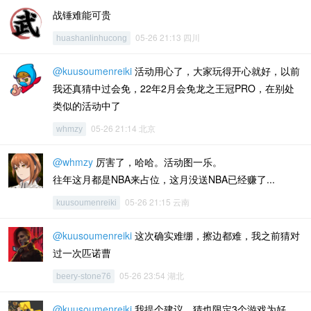
战锤难能可贵
05-26 21:13 四川
huashanlinhucong
@kuusoumenreiki
活动用心了，大家玩得开心就好，以前
我还真猜中过会免，22年2月会免龙之王冠PRO，在别处
类似的活动中了
05-26 21:14 北京
whmzy
@whmzy
厉害了，哈哈。活动图一乐。
往年这月都是NBA来占位，这月没送NBA已经赚了...
05-26 21:15 云南
kuusoumenreiki
@kuusoumenreiki
这次确实难绷，擦边都难，我之前猜对
过一次匹诺曹
05-26 23:54 湖北
beery-stone76
@kuusoumenreiki
我提个建议，猜也限定3个游戏为好。