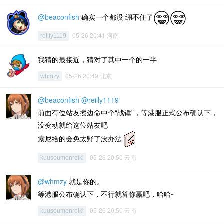
@beaconfish
确实一个都没 绷不住了
05-26 20:41 河南
reilly1119
我猜的最接近，猜对了其中一个的一半
05-26 20:49 北京
whmzy
@beaconfish
@reilly1119
前面有位站友擦边命中个“战锤”，等港服正式公布确认下，
没变动就给这位站友吧
索尼给的会免太野了没办法
05-26 20:50 云南
kuusoumenreiki
@whmzy
就是你的。
等港服公布确认下，不行就算你赢吧，哈哈~
05-26 20:50 云南
kuusoumenreiki