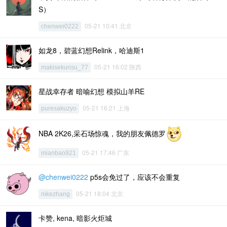
S）
05-21 10:41 北京
chenwei0222
如龙8，碧蓝幻想Relink，哈迪斯1
05-21 16:02 陕西
makisekurisu_77
星战幸存者 暗喻幻想 模拟山羊RE
05-21 16:21 上海
puresakuzyo
NBA 2K26,采石场惊魂，我的朋友佩德罗
05-21 17:46 广东
mianbao921
@chenwei0222
p5s会免过了，应该不会重复
05-21 18:04 北京
nikezhang
卡赞, kena, 暗影火炬城