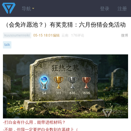
导航
登录
注册
（会免许愿池？）有奖竞猜：六月份猜会免活动
05-15 18:01编辑
云南 176评论
微博
kuusoumenreiki
talk
-打白金有什么用，能带进棺材吗？
-不能，但我一定要把白金数刻在墓碑上（