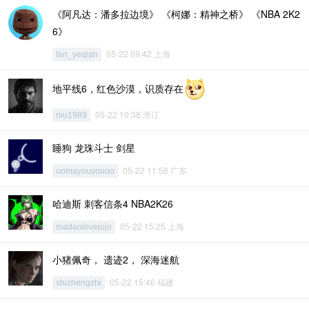
《阿凡达：潘多拉边境》 《柯娜：精神之桥》 《NBA 2K2
6》
05-22 09:42 上海
fan_yeqian
地平线6，红色沙漠，识质存在
05-22 10:38 浙江
niu1989
睡狗 龙珠斗士 剑星
05-22 11:58 广东
oomayouyouoo
哈迪斯 刺客信条4 NBA2K26
05-22 15:25 上海
madaolovejojo
小猪佩奇， 遗迹2， 深海迷航
05-22 15:46 福建
shizhengzhi