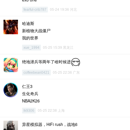
05-24 19:36 河北
fearful-crib787
哈迪斯
新植物大战僵尸
我的世界
05-25 15:39 黑龙江
xue_1994
绝地潜兵等两年了啥时候进
05-25 22:36 广东
coffeebean0421
仁王3
生化奇兵
NBA2K26
05-25 22:38 上海
lk9306
异星模拟器，HiFi rush，战地6