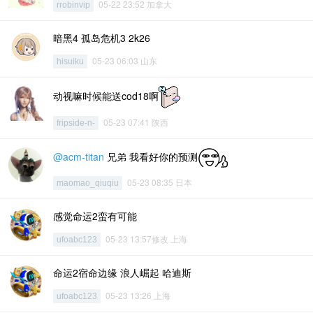
05-22 23:52 加拿大
rrobinvip
暗黑4 孤岛危机3 2k26
05-23 06:03 山东
hisuiku
动视嘛时候能送cod18啊
05-23 07:41 陕西
fripside-n-
@acm-titan
兄弟 我看好你的预测
05-23 08:35 日本
maomao_qiuqiu
感觉命运2蛮有可能
05-23 13:57修改 上海
ufoabc123
命运2宿命边缘 浪人崛起 哈迪斯
05-23 13:26 上海
ufoabc123