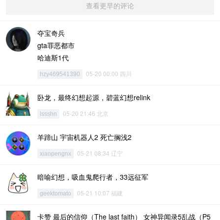
查看更早的评论
夺宝奇兵
gta罪恶都市
哈迪斯1代
05-20 00:00 四川
hzy469541390
卧龙，最终幻想起源，碧蓝幻想relink
05-20 21:46 北京
lssshn
羊蹄山 宇宙机器人2 死亡搁浅2
05-21 08:34 辽宁
xiaopengnx
暗喻幻想，吸血鬼爬行者，33远征军
05-21 10:07 福建
geektomato
卡赞 最后的信仰（The last faith） 女神异闻录5乱战（P5