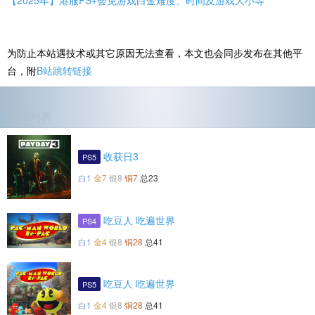
【2025年】港服PS+会免游戏白金难度、时间及游戏大小等
为防止本站遇技术或其它原因无法查看，本文也会同步发布在其他平
台，附
B站跳转链接
游戏列表
收获日3
PS5
白1
金7
银8
铜7
总23
吃豆人 吃遍世界
PS4
白1
金4
银8
铜28
总41
吃豆人 吃遍世界
PS5
白1
金4
银8
铜28
总41