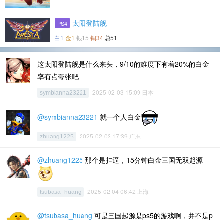
太阳登陆舰
PS4
白1
金1
银15
铜34
总51
这太阳登陆舰是什么来头，9/10的难度下有着20%的白金
率有点夸张吧
2025-02-03 15:09 日本
symbianna23221
@symbianna23221
就一个人白金
2025-02-03 17:39 广东
zhuang1225
@zhuang1225
那个是挂逼，15分钟白金三国无双起源
2025-02-04 06:42 上海
tsubasa_huang
@tsubasa_huang
可是三国起源是ps5的游戏啊，并不是p