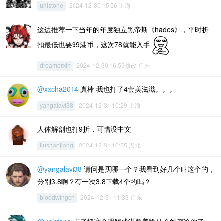
2024-12-30 15:56 上海
unistone
这边推荐一下当年的年度独立黑帝斯《hades》，平时折
扣最低也要99港币，这次78就能入手
2024-12-30 16:59修改 广东
dreamerxin
@xxcha2014
真棒 我也打了4套美滋滋。。。
2024-12-31 10:29 上海
yangalavi38
人体解剖也打9折，可惜没中文
2024-12-31 10:55 湖北
liushaojiang
@yangalavi38
请问是买哪一个？我看到好几个叫这个的，
分别3.8啊？有一次3.8下载4个的吗？
2024-12-31 11:33 广东
bloodwingcn