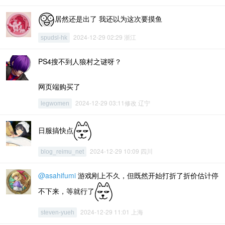
居然还是出了 我还以为这次要摸鱼
2024-12-29 02:29 浙江
spudsl-hk
PS4搜不到人狼村之谜呀？
网页端购买了
2024-12-29 03:11修改 辽宁
legwomen
日服搞快点
2024-12-29 10:09 四川
blog_reimu_net
@asahifumi
游戏刚上不久，但既然开始打折了折价估计停
不下来，等就行了
2024-12-29 11:01 上海
steven-yueh