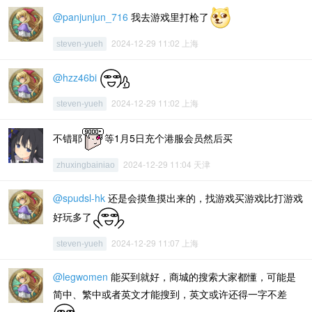
@panjunjun_716
我去游戏里打枪了
2024-12-29 11:02 上海
steven-yueh
@hzz46bi
2024-12-29 11:02 上海
steven-yueh
不错耶
等1月5日充个港服会员然后买
2024-12-29 11:04 天津
zhuxingbainiao
@spudsl-hk
还是会摸鱼摸出来的，找游戏买游戏比打游戏
好玩多了
2024-12-29 11:07 上海
steven-yueh
@legwomen
能买到就好，商城的搜索大家都懂，可能是
简中、繁中或者英文才能搜到，英文或许还得一字不差