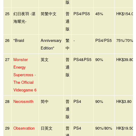
版
25
幻日夜羽 -湛
简繁中文
普
PS4/PS5
45%
HK$154.00
海耀光-
通
版
26
"Braid
Anniversary
繁
-
PS4/PS5
75%/70%
Edition"
中
27
Monster
英文
普
PS4&PS5
90%
HK$39.80
Energy
通
Supercross -
版
The Official
Videogame 6
28
Necrosmith
简中
普
PS4
90%
HK$3.80
通
版
29
Observation
日英文
普
PS4
90%/80%
HK$19.50
通