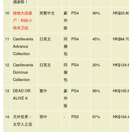
感谢祭！
10
植物大战僵
简繁中文
豪
PS4
90%
HK$23.80
尸：和睦小
华
镇保卫战
版
11
Castlevania
日英文
同
PS4
45%
HK$84.70
Advance
捆
Collection
包
12
Castlevania
日英文
同
PS4
20%
HK$124.80
Dominus
捆
Collection
包
13
DEAD OR
繁中
豪
PS4
85%
HK$105.60
ALIVE 6
华
版
14
天外世界：
简中
-
PS5
67%
HK$154.44
太空人之选