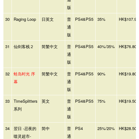
版
30
Raging Loop
日英文
普
PS4&PS5
35%
HK$107.90
通
版
31
仙剑客栈２
简繁中文
普
PS4&PS5
40%/35%
HK$76.80
通
版
32
蛙岛时光 序
简繁中文
普
PS4&PS5
90%
HK$19.80
幕
通
版
33
TimeSplitters
英文
普
PS4&PS5
75%
HK$19.50
系列
通
版
34
翌日 -忌夜的
简中
普
PS4
25%/20%
HK$28.50
噬灵超市-
通