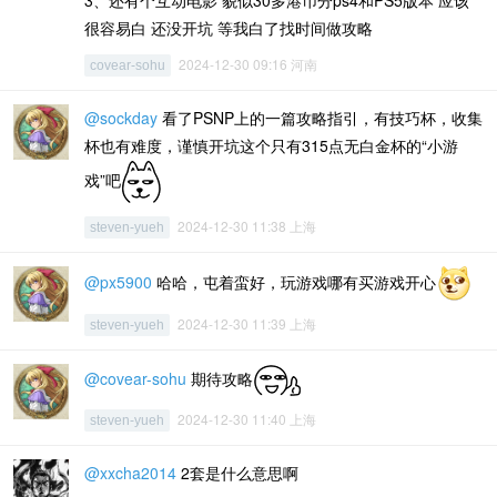
3、还有个互动电影 貌似30多港币分ps4和PS5版本 应该
很容易白 还没开坑 等我白了找时间做攻略
2024-12-30 09:16 河南
covear-sohu
@sockday
看了PSNP上的一篇攻略指引，有技巧杯，收集
杯也有难度，谨慎开坑这个只有315点无白金杯的“小游
戏”吧
2024-12-30 11:38 上海
steven-yueh
@px5900
哈哈，屯着蛮好，玩游戏哪有买游戏开心
2024-12-30 11:39 上海
steven-yueh
@covear-sohu
期待攻略
2024-12-30 11:40 上海
steven-yueh
@xxcha2014
2套是什么意思啊