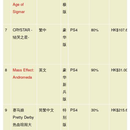
Age of
极
Sigmar
版
7
CRYSTAR -
繁中
豪
PS4
80%
HK$107.60
恸哭之星-
华
版
8
Mass Effect:
英文
豪
PS4
90%
HK$31.00
Andromeda
华
新
兵
版
9
赛马娘
简繁中文
特
PS4
30%
HK$215.60
Pretty Derby
别
热血喧闹大
版