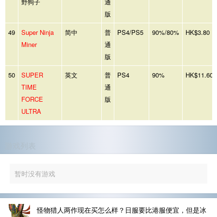
野狗子
通
版
49
Super Ninja
简中
普
PS4/PS5
90%/80%
HK$3.80
Miner
通
版
50
SUPER
英文
普
PS4
90%
HK$11.60
TIME
通
FORCE
版
ULTRA
游戏列表
暂时没有游戏
怪物猎人两作现在买怎么样？日服要比港服便宜，但是冰