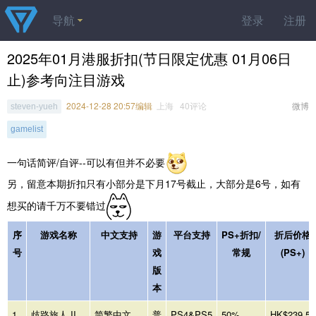
导航
登录
注册
2025年01月港服折扣(节日限定优惠 01月06日
止)参考向注目游戏
2024-12-28 20:57编辑
上海 40评论
微博
steven-yueh
gamelist
一句话简评/自评--可以有但并不必要
另，留意本期折扣只有小部分是下月17号截止，大部分是6号，如有
想买的请千万不要错过
序
游戏名称
中文支持
游
平台支持
PS+折扣/
折后价格
号
戏
常规
(PS+)
版
本
1
歧路旅人 II
简繁中文
普
PS4&PS5
50%
HK$239.50