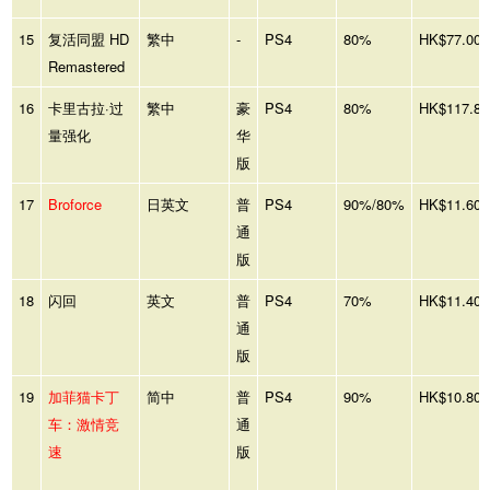
15
复活同盟 HD
繁中
-
PS4
80%
HK$77.00
Remastered
16
卡里古拉·过
繁中
豪
PS4
80%
HK$117.80
量强化
华
版
17
Broforce
日英文
普
PS4
90%/80%
HK$11.60
通
版
18
闪回
英文
普
PS4
70%
HK$11.40
通
版
19
加菲猫卡丁
简中
普
PS4
90%
HK$10.80
车：激情竞
通
速
版