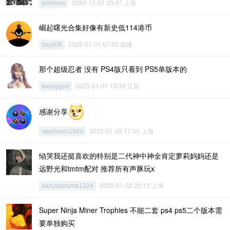
2024-12-31 20:47 上海
unistone
崛起曙光合集好像有新史低114港币
2025-01-01 07:20 福建
zey008
那个超级忍者 没有 PS4版只看到 PS5单版本的
2025-01-01 15:35 江苏
leejaygod
感谢分享
2025-01-02 17:30 上海
stephenls1984
恸哭我还挺喜欢的特别是二代神中神全肯定萝莉妈妈还是
远野光和tmtm配对 推荐所有声豚玩x
2025-01-02 20:12 上海
kazusatouma1224
Super Ninja Miner Trophies 不能二套 ps4 ps5二个版本需
要单独购买