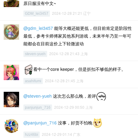
原日服没有中文~
2024-12-28 21:21 辽宁
GDM_lei3457
@gdm_lei3457
能等大概还能更低，但目前肯定是阶段性
最低，参考卡师傅家其他系列游戏，未来半年乃至一年可
能都会在目前这价上下轻微波动
2024-12-28 21:43 上海
steven-yueh
看中一个core keeper，但是折扣不够低的样子。
2024-12-28 21:45 上海
asahifumi
@steven-yueh
这次怎么那么晚，差评
2024-12-29 00:50 上海
panjunjun_716
@panjunjun_716
没事，好货不怕晚
2024-12-29 01:14 广东
hzz46bi