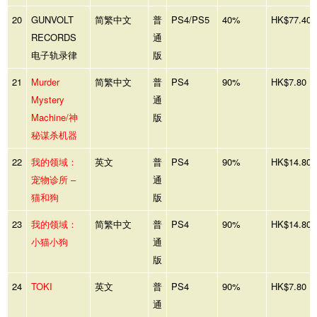
20
GUNVOLT
简繁中文
普
PS4/PS5
40%
HK$77.40
RECORDS
通
电子轨录律
版
21
Murder
简繁中文
普
PS4
90%
HK$7.80
Mystery
通
Machine/神
版
秘谋杀机器
22
我的领域：
英文
普
PS4
90%
HK$14.80
宠物诊所 –
通
猫和狗
版
23
我的领域：
简繁中文
普
PS4
90%
HK$14.80
小猫小狗
通
版
24
TOKI
英文
普
PS4
90%
HK$7.80
通