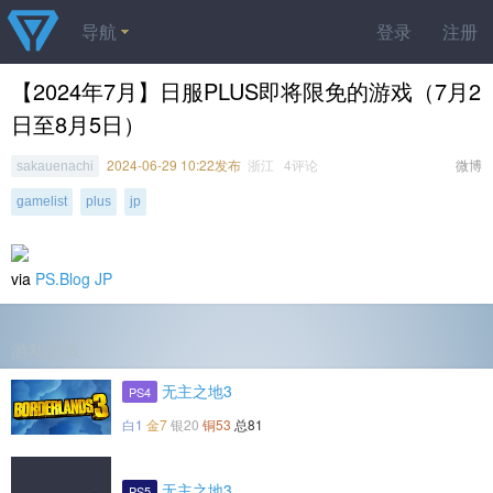
导航
登录
注册
【2024年7月】日服PLUS即将限免的游戏（7月2
日至8月5日）
2024-06-29 10:22发布
浙江 4评论
微博
sakauenachi
gamelist
plus
jp
via
PS.Blog JP
游戏列表
无主之地3
PS4
白1
金7
银20
铜53
总81
无主之地3
PS5