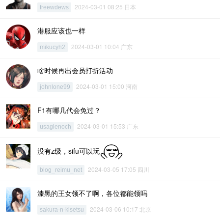
2024-03-01 08:25 日本
freewdews
港服应该也一样
2024-03-01 10:04 广东
mikucyh2
啥时候再出会员打折活动
2024-03-01 15:00 河南
johnlone99
F1有哪几代会免过？
2024-03-01 15:53 广东
usagienoch
没有z级，sifu可以玩
2024-03-05 17:05 四川
blog_reimu_net
漆黑的王女领不了啊，各位都能领吗
2024-03-06 10:17 北京
sakura-n-kisetsu