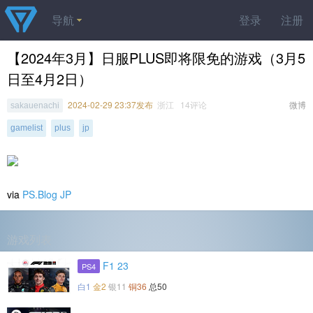
导航
登录
注册
【2024年3月】日服PLUS即将限免的游戏（3月5
日至4月2日）
2024-02-29 23:37发布
浙江 14评论
微博
sakauenachi
gamelist
plus
jp
via
PS.Blog JP
游戏列表
F1 23
PS4
白1
金2
银11
铜36
总50