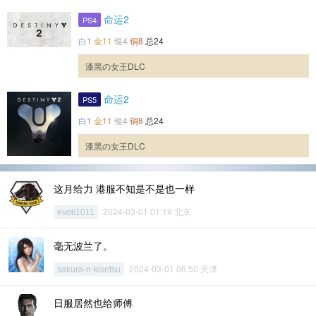
命运2
PS4
白1
金11
银4
铜8
总24
漆黑の女王DLC
命运2
PS5
白1
金11
银4
铜8
总24
漆黑の女王DLC
这月给力 港服不知是不是也一样
2024-03-01 01:19 北京
evoli1011
毫无波兰了。
2024-03-01 06:50 天津
sakura-n-kisetsu
日服居然也给师傅