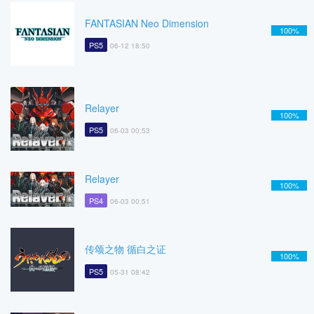
FANTASIAN Neo Dimension
100%
PS5
06-12 18:50
Relayer
100%
PS5
06-03 00:53
Relayer
100%
PS4
06-03 00:51
传颂之物 循白之证
100%
PS5
05-31 08:42