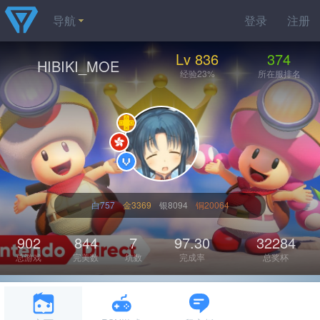
导航
登录
注册
Lv 836
374
HIBIKI_MOE
经验23%
所在服排名
白757
金3369
银8094
铜20064
902
844
7
97.30
32284
总游戏
完美数
坑数
完成率
总奖杯