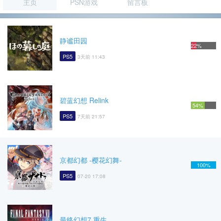
主页
PSN游戏
留言板
静谧田园
22%
PS5
3天前 11:43
碧蓝幻想 Relink
54%
PS5
7天前 21:57
京都幻都 -樱花幻舞-
100%
PS5
07-20 17:08
最终幻想7 重生