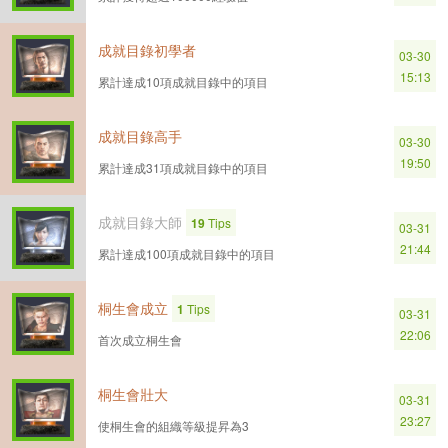
成就目錄初學者
03-30
15:13
累計達成10項成就目錄中的項目
成就目錄高手
03-30
19:50
累計達成31項成就目錄中的項目
成就目錄大師
19
Tips
03-31
21:44
累計達成100項成就目錄中的項目
桐生會成立
1
Tips
03-31
22:06
首次成立桐生會
桐生會壯大
03-31
23:27
使桐生會的組織等級提昇為3