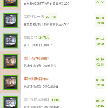
04:04
在無裝備狀態下的所有參數達到200
基礎便是一切
22
Tips
04-03
19:10
在無裝備狀態下的所有參數達到300
擊破亞門
24
Tips
04-03
19:09
在任一難度下打倒亞門
累計獲得經驗值1
03-30
02:18
累計獲得超過1000經驗值
累計獲得經驗值2
03-30
22:30
累計獲得超過10000經驗值
累計獲得經驗值3
4
Tips
04-02
02:46
累計獲得超過100000經驗值