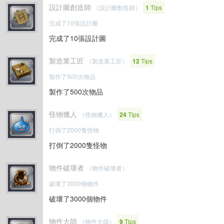
設計圖創造師
（設計圖創造師）
1
Tips
完成了10張設計圖
完成了10張設計圖
製造業工匠
（製造業工匠）
12
Tips
製作了500次物品
製作了500次物品
怪物獵人
（怪物獵人）
24
Tips
打倒了2000隻怪物
打倒了2000隻怪物
物件破壞者
（物件破壞者）
破壞了3000個物件
破壞了3000個物件
物件大師
（物件大師）
9
Tips