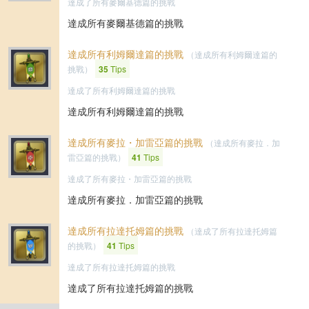
達成了所有麥爾基德篇的挑戰
達成所有麥爾基德篇的挑戰
達成所有利姆爾達篇的挑戰
（達成所有利姆爾達篇的
挑戰）
35
Tips
達成了所有利姆爾達篇的挑戰
達成所有利姆爾達篇的挑戰
達成所有麥拉・加雷亞篇的挑戰
（達成所有麥拉．加
雷亞篇的挑戰）
41
Tips
達成了所有麥拉・加雷亞篇的挑戰
達成所有麥拉．加雷亞篇的挑戰
達成所有拉達托姆篇的挑戰
（達成了所有拉達托姆篇
的挑戰）
41
Tips
達成了所有拉達托姆篇的挑戰
達成了所有拉達托姆篇的挑戰