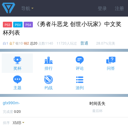
导航
登录
注册
《勇者斗恶龙 创世小玩家》中文奖
PS3
PSV
PS4
杯列表
普通
白1
金7
银10
铜2
总20
点数1140 11720人玩过
28.07%完美
奖杯
排行
评论
问答
主题
约战
游列
gtx990m-
时间丢失
最后杯
完成度
0/20
XMB
排序