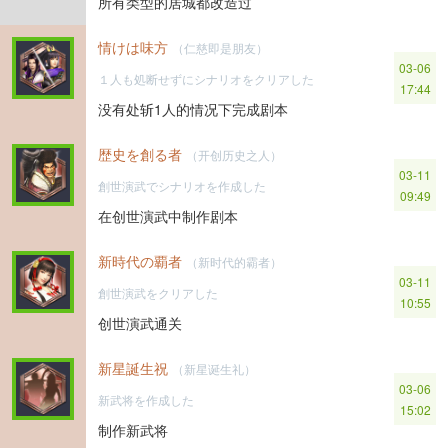
所有类型的居城都改造过
情けは味方
（仁慈即是朋友）
03-06
１人も処断せずにシナリオをクリアした
17:44
没有处斩1人的情况下完成剧本
歴史を創る者
（开创历史之人）
03-11
創世演武でシナリオを作成した
09:49
在创世演武中制作剧本
新時代の覇者
（新时代的霸者）
03-11
創世演武をクリアした
10:55
创世演武通关
新星誕生祝
（新星诞生礼）
03-06
新武将を作成した
15:02
制作新武将