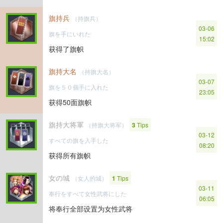
旗持兵
（持旗兵）
03-06
旗を手にいれた
15:02
获得了旗帜
旗持大名
（持旗大名）
03-07
旗を５０個手に入れた
23:05
获得50面旗帜
旗持大将軍
（持旗大将军）
3
Tips
03-12
すべての旗を入手した
08:20
获得所有旗帜
女の城
（女人的城）
1
Tips
03-11
奉行をすべて女性武将にした
06:05
将奉行全部设置为女性武将