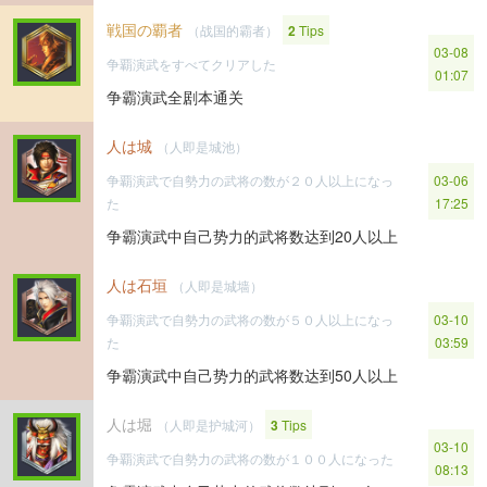
戦国の覇者
（战国的霸者）
2
Tips
03-08
争覇演武をすべてクリアした
01:07
争霸演武全剧本通关
人は城
（人即是城池）
争覇演武で自勢力の武将の数が２０人以上になっ
03-06
た
17:25
争霸演武中自己势力的武将数达到20人以上
人は石垣
（人即是城墙）
争覇演武で自勢力の武将の数が５０人以上になっ
03-10
た
03:59
争霸演武中自己势力的武将数达到50人以上
人は堀
（人即是护城河）
3
Tips
03-10
争覇演武で自勢力の武将の数が１００人になった
08:13