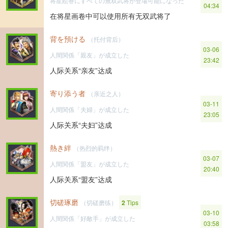
将星絵巻にすべての無双武将が登場可能になった
04:34
在将星画卷中可以使用所有无双武将了
背を預ける
（托付背后）
03-06
人間関係「親友」が成立した
23:42
人际关系“亲友”达成
寄り添う者
（亲近之人）
03-11
人間関係「夫婦」が成立した
23:05
人际关系“夫妇”达成
熱き絆
（热烈的羁绊）
03-07
人間関係「盟友」が成立した
20:40
人际关系“盟友”达成
切磋琢磨
（切磋磨练）
2
Tips
03-10
人間関係「好敵手」が成立した
03:58