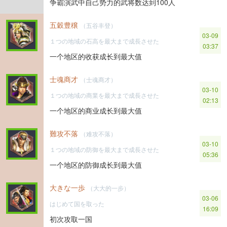
争霸演武中自己势力的武将数达到100人
五穀豊穣
（五谷丰登）
03-09
１つの地域の石高を最大まで成長させた
03:37
一个地区的收获成长到最大值
士魂商才
（士魂商才）
03-10
１つの地域の商業を最大まで成長させた
02:13
一个地区的商业成长到最大值
難攻不落
（难攻不落）
03-10
１つの地域の防御を最大まで成長させた
05:36
一个地区的防御成长到最大值
大きな一歩
（大大的一步）
03-06
はじめて国を取った
16:09
初次攻取一国