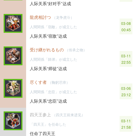
人际关系“好对手”达成
龍虎相討つ
（龙争虎斗）
03-08
人間関係「宿敵」が成立した
00:45
人际关系“宿敌”达成
受け継がれるもの
（传承之物）
03-11
人間関係「師弟」が成立した
22:55
人际关系“师徒”达成
尽くす者
（鞠躬尽瘁）
03-06
人間関係「忠臣」が成立した
23:12
人际关系“忠臣”达成
四天王参上
（四天王前来进见）
03-11
「四天王」を任命した
21:58
任命了四天王