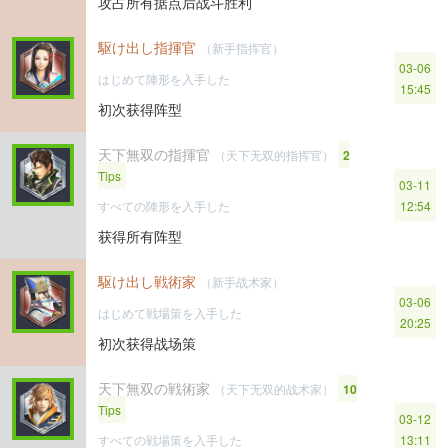
攻占所有据点后战斗胜利
駆け出し指揮官
（新手指挥官）
03-06
はじめて陣形を入手した
15:45
初次获得阵型
天下無双の指揮官
（天下无双的指挥官）
2
Tips
03-11
すべての陣形を入手した
12:54
获得所有阵型
駆け出し戦術家
（新手战术家）
03-06
はじめて戦場策を入手した
20:25
初次获得战场策
天下無双の戦術家
（天下无双的战术家）
10
Tips
03-12
すべての戦場策を入手した
13:11