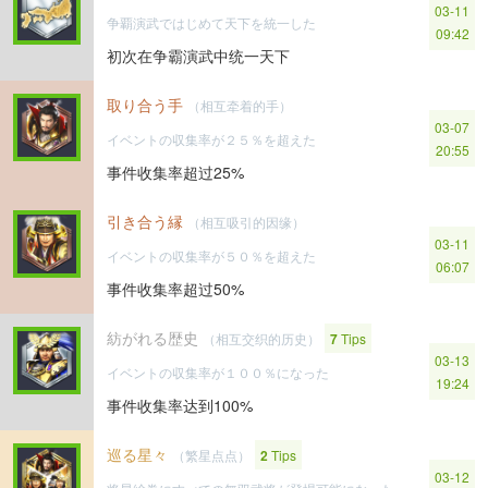
03-11
争覇演武ではじめて天下を統一した
09:42
初次在争霸演武中统一天下
取り合う手
（相互牵着的手）
03-07
イベントの収集率が２５％を超えた
20:55
事件收集率超过25%
引き合う縁
（相互吸引的因缘）
03-11
イベントの収集率が５０％を超えた
06:07
事件收集率超过50%
紡がれる歴史
（相互交织的历史）
7
Tips
03-13
イベントの収集率が１００％になった
19:24
事件收集率达到100%
巡る星々
（繁星点点）
2
Tips
03-12