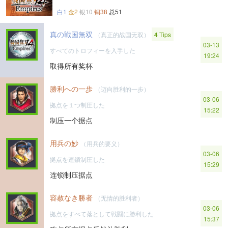
白1
金2
银10
铜38
总51
真の戦国無双
（真正的战国无双）
4
Tips
03-13
すべてのトロフィーを入手した
19:24
取得所有奖杯
勝利への一歩
（迈向胜利的一步）
03-06
拠点を１つ制圧した
15:22
制压一个据点
用兵の妙
（用兵的要义）
03-06
拠点を連鎖制圧した
15:29
连锁制压据点
容赦なき勝者
（无情的胜利者）
03-06
拠点をすべて落として戦闘に勝利した
15:37