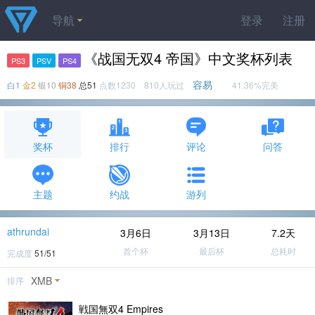
导航
登录
注册
《战国无双4 帝国》中文奖杯列表
PS3
PSV
PS4
容易
白1
金2
银10
铜38
总51
点数1230 810人玩过
41.36%完美
奖杯
排行
评论
问答
主题
约战
游列
athrundai
3月6日
3月13日
7.2天
首个杯
最后杯
总耗时
完成度
51/51
XMB
排序
戦国無双4 Empires