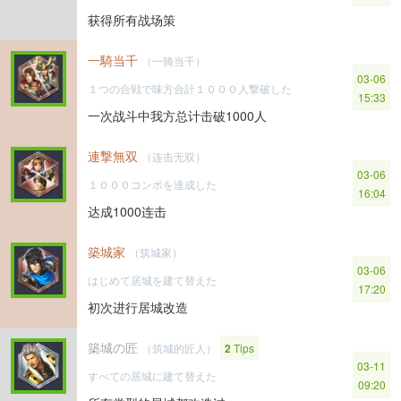
获得所有战场策
一騎当千
（一骑当千）
03-06
１つの合戦で味方合計１０００人撃破した
15:33
一次战斗中我方总计击破1000人
連撃無双
（连击无双）
03-06
１０００コンボを達成した
16:04
达成1000连击
築城家
（筑城家）
03-06
はじめて居城を建て替えた
17:20
初次进行居城改造
築城の匠
（筑城的匠人）
2
Tips
03-11
すべての居城に建て替えた
09:20