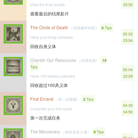
View the final credits.
05:50
观看最后的结尾影片
The Circle of Death
（无限循环的死）
6
Tips
05-02
Have your body collected.
23:54
回收自身义体
Cherish Our Resources
（珍惜资源）
19
Tips
05-04
Have 100 bodies collected.
22:29
回收超过100具义体
First Errand
（第一次跑腿）
2
Tips
04-30
Complete your first quest.
04:56
第一次完成任务
The Mercenary
（使命必杀人偶）
9
Tips
05-11