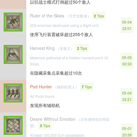
以狂战士模式打倒超过50个敌人
Ruler of the Skies
（天空支配者）
2
Tips
05-04
255 enemies destroyed using a flight unit.
22:01
使用飞行装置破坏超过255个敌人
Harvest King
（采集王）
2
Tips
05-05
Materials gathered at a hidden harvest point 10
times.
00:33
在隐藏采集点采集超过10次
Pod Hunter
（辅助机猎人）
7
Tips
05-04
All Pods found.
22:21
发现所有辅助机
Desire Without Emotion
（没有感情也仍有欲
望）
5
Tips
05-01
20:36
At least 100,000 G in possession.