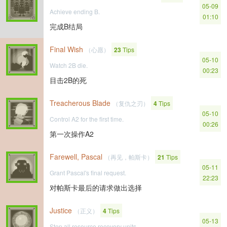
05-09
Achieve ending B.
01:10
完成B结局
Final Wish
（心愿）
23
Tips
05-10
Watch 2B die.
00:23
目击2B的死
Treacherous Blade
（复仇之刃）
4
Tips
05-10
Control A2 for the first time.
00:26
第一次操作A2
Farewell, Pascal
（再见，帕斯卡）
21
Tips
05-11
Grant Pascal's final request.
22:23
对帕斯卡最后的请求做出选择
Justice
（正义）
4
Tips
05-13
Stop all resource recovery units.