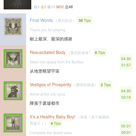
白1
金2
银13
铜32
总48
Final Words
（最后的话）
38
Tips
Thank you for playing.
献上最深、最深的感谢
Resuscitated Body
（复苏的身体）
6
Tips
04-30
Stare into space from the Bunker.
01:57
从地堡眺望宇宙
Vestiges of Prosperity
（繁荣的痕迹）
2
Tips
04-30
Arrive at the city ruins.
03:10
降落于废墟都市
It's a Healthy Baby Boy!
（恭喜！是个健康的
男孩子！）
4
Tips
05-01
00:01
Complete the desert area.