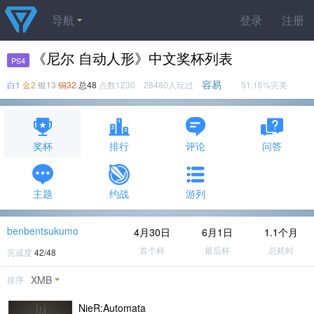
导航
登录
注册
《尼尔 自动人形》中文奖杯列表
PS4
容易
白1
金2
银13
铜32
总48
点数1230 28480人玩过
51.16%完美
奖杯
排行
评论
问答
主题
约战
游列
benbentsukumo
4月30日
6月1日
1.1个月
首个杯
最后杯
总耗时
完成度
42/48
XMB
排序
NieR:Automata