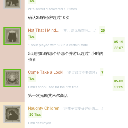
Tips
2B's secret discovered 10 times.
确认2B的秘密超过10次
Not That I Mind...
（呃，是无所谓啦……）
25
Tips
05-19
1 hour played with 9S in a certain state.
22:07
出现把9S的那个给那个并游玩超过1小时的
强者
Come Take a Look!
（走过路过不要错过）
7
Tips
05-03
Emil's shop used for the first time.
21:25
第一次光顾艾米尔商店
Naughty Children
（坏孩子需要好好处罚……）
20
Tips
Emil destroyed.