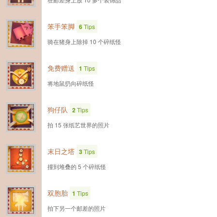
笨手笨脚
6
Tips
骑在猪身上除掉 10 个碎纸怪
免费赠送
1
Tips
将地鼠扔向碎纸怪
狗仔队
2
Tips
拍 15 张纸艺世界的照片
末日之塔
3
Tips
撞到堆叠的 5 个碎纸怪
双胞胎
1
Tips
拍下另一个邮差的照片