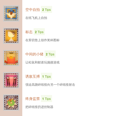
空中自拍
2
Tips
在纸飞机上自拍
标志
2
Tips
在剪切垫上创作奖杯图标
中间的小猪
2
Tips
让松鼠和邮差玩抛接游戏
诱敌互搏
1
Tips
强迫高跷碎纸怪向另一个碎纸怪射击
终身监禁
1
Tips
把碎纸怪扔进控制器