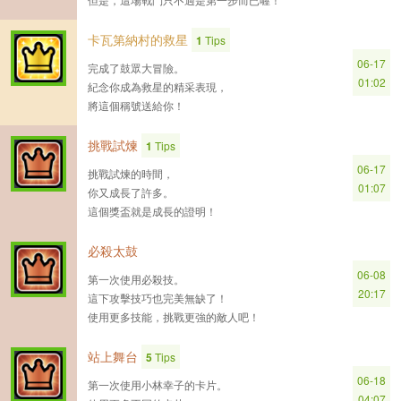
卡瓦第納村的救星
1
Tips
06-17
完成了鼓眾大冒險。
01:02
紀念你成為救星的精采表現，
將這個稱號送給你！
挑戰試煉
1
Tips
06-17
挑戰試煉的時間，
01:07
你又成長了許多。
這個獎盃就是成長的證明！
必殺太鼓
06-08
第一次使用必殺技。
20:17
這下攻擊技巧也完美無缺了！
使用更多技能，挑戰更強的敵人吧！
站上舞台
5
Tips
06-18
第一次使用小林幸子的卡片。
04:07