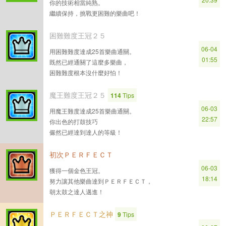
你的技術相當純熟。
繼續保持，挑戰更困難的樂曲吧！
困難難度王冠２５
06-04
用困難難度達成25首樂曲通關。
01:55
既然已經通關了這麼多樂曲，
困難難度根本沒什麼好怕！
魔王難度王冠２５
114
Tips
06-03
用魔王難度達成25首樂曲通關。
22:57
你出色的打鼓技巧
儼然已經達到達人的等級！
初次ＰＥＲＦＥＣＴ
06-03
獲得一個金色王冠。
18:14
努力讓其他樂曲達到ＰＥＲＦＥＣＴ，
朝太鼓之達人邁進！
ＰＥＲＦＥＣＴ之神
9
Tips