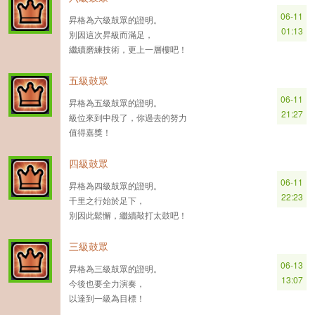
06-11
昇格為六級鼓眾的證明。
01:13
別因這次昇級而滿足，
繼續磨練技術，更上一層樓吧！
五級鼓眾
06-11
昇格為五級鼓眾的證明。
21:27
級位來到中段了，你過去的努力
值得嘉獎！
四級鼓眾
06-11
昇格為四級鼓眾的證明。
22:23
千里之行始於足下，
別因此鬆懈，繼續敲打太鼓吧！
三級鼓眾
06-13
昇格為三級鼓眾的證明。
13:07
今後也要全力演奏，
以達到一級為目標！