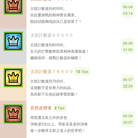
06-04
太鼓計數達到40000。
03:14
你反覆挑戰的精神實在厲害。
能抬頭挺胸地說自己是鼓眾了！
太鼓計數器６００００
06-06
太鼓計數達到60000。
01:00
非凡的打擊數將鼓眾精神表露無遺！
繼續保持，挑戰計數器的極限！
太鼓計數器７６５００
13
Tips
06-07
太鼓計數達到76500。
22:34
這個數字是你努力的結晶。
為你創下出色紀錄掌聲鼓勵！
音色改變者
2
Tips
06-04
用普通太鼓之外的音色
00:07
演奏達5次以上。用多采多姿的演奏
進一步暢享太鼓之達人的世界吧！