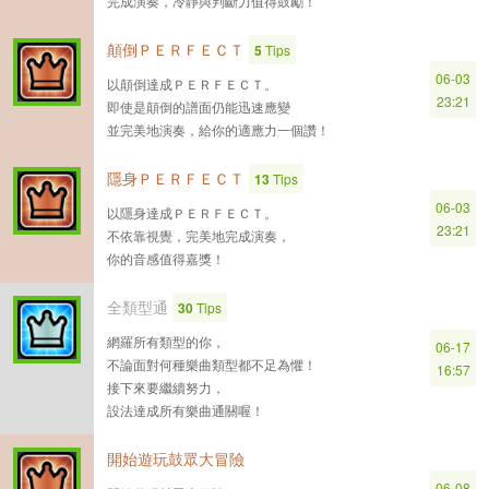
完成演奏，冷靜與判斷力值得鼓勵！
顛倒ＰＥＲＦＥＣＴ
5
Tips
06-03
以顛倒達成ＰＥＲＦＥＣＴ。
23:21
即使是顛倒的譜面仍能迅速應變
並完美地演奏，給你的適應力一個讚！
隱身ＰＥＲＦＥＣＴ
13
Tips
06-03
以隱身達成ＰＥＲＦＥＣＴ。
23:21
不依靠視覺，完美地完成演奏，
你的音感值得嘉獎！
全類型通
30
Tips
網羅所有類型的你，
06-17
不論面對何種樂曲類型都不足為懼！
16:57
接下來要繼續努力，
設法達成所有樂曲通關喔！
開始遊玩鼓眾大冒險
06-08