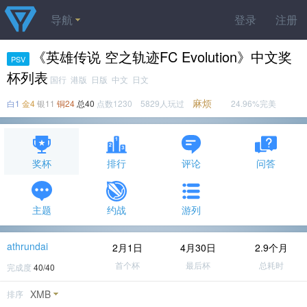
导航
登录
注册
《英雄传说 空之轨迹FC Evolution》中文奖
PSV
杯列表
国行 港版 日版 中文 日文
麻烦
白1
金4
银11
铜24
总40
点数1230 5829人玩过
24.96%完美
奖杯
排行
评论
问答
主题
约战
游列
athrundai
2月1日
4月30日
2.9个月
首个杯
最后杯
总耗时
完成度
40/40
XMB
排序