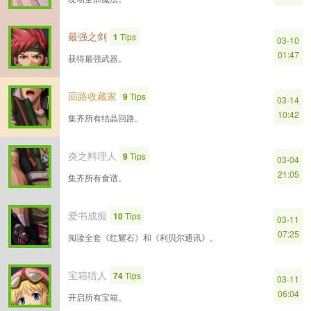
最强之剑
1
Tips
03-10
01:47
获得最强武器。
回路收藏家
9
Tips
03-14
10:42
集齐所有结晶回路。
炎之料理人
9
Tips
03-04
21:05
集齐所有食谱。
爱书成痴
10
Tips
03-11
07:25
阅读全套《红耀石》和《利贝尔通讯》。
宝箱猎人
74
Tips
03-11
06:04
开启所有宝箱。