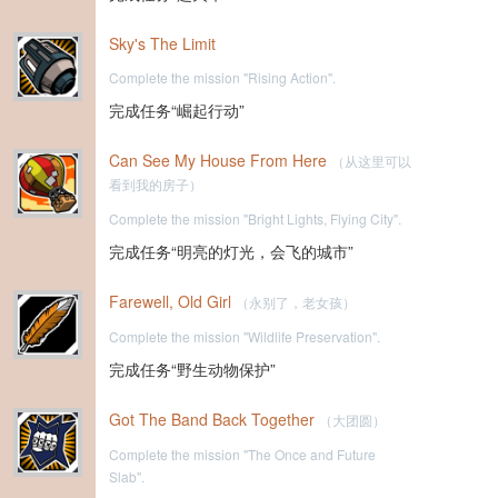
Sky's The Limit
Complete the mission "Rising Action".
完成任务“崛起行动”
Can See My House From Here
（从这里可以
看到我的房子）
Complete the mission "Bright Lights, Flying City".
完成任务“明亮的灯光，会飞的城市”
Farewell, Old Girl
（永别了，老女孩）
Complete the mission "Wildlife Preservation".
完成任务“野生动物保护”
Got The Band Back Together
（大团圆）
Complete the mission "The Once and Future
Slab".