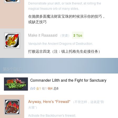
Demonstrate your skill, or lack thereof, at rolling the
magical treasure orb of many sides.
在抛掷多面魔法财富宝珠的时候演示你的技巧，
或缺乏技巧
Make it Raaaaaid
（突袭）
2
Tips
Vanquish the Ancient Dragons of Destruction.
打败远古四龙（注：镇上托格先生处接任务）
第5个DLC
Commander Lilith and the Fight for Sanctuary
白0
金1
银1
铜4
总6
Anyway, Here's "Firewall"
（不管怎样，这就是“防
火墙“）
Activate the Backburner's firewall.