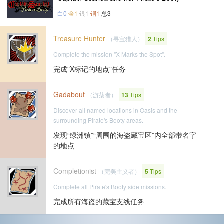
白0
金1
银1
铜1
总3
Treasure Hunter
（寻宝猎人）
2
Tips
Complete the mission "X Marks the Spot".
完成"X标记的地点"任务
Gadabout
（游荡者）
13
Tips
Discover all named locations in Oasis and the
surrounding Pirate's Booty areas.
发现“绿洲镇”“周围的海盗藏宝区”内全部带名字
的地点
Completionist
（完美主义者）
5
Tips
Complete all Pirate's Booty side missions.
完成所有海盗的藏宝支线任务