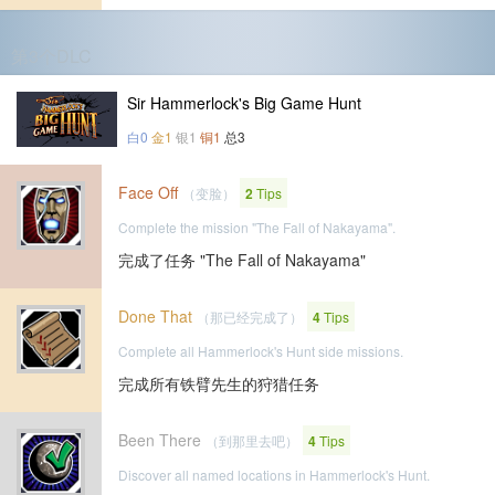
第3个DLC
Sir Hammerlock's Big Game Hunt
白0
金1
银1
铜1
总3
Face Off
（变脸）
2
Tips
Complete the mission "The Fall of Nakayama".
完成了任务 "The Fall of Nakayama"
Done That
（那已经完成了）
4
Tips
Complete all Hammerlock's Hunt side missions.
完成所有铁臂先生的狩猎任务
Been There
（到那里去吧）
4
Tips
Discover all named locations in Hammerlock's Hunt.