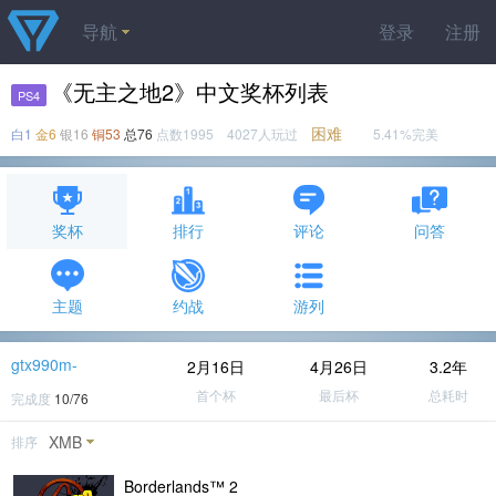
导航
登录
注册
《无主之地2》中文奖杯列表
PS4
困难
白1
金6
银16
铜53
总76
点数1995 4027人玩过
5.41%完美
奖杯
排行
评论
问答
主题
约战
游列
gtx990m-
2月16日
4月26日
3.2年
首个杯
最后杯
总耗时
完成度
10/76
XMB
排序
Borderlands™ 2