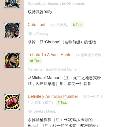
Gunzerk continuously for 90 seconds.
双持武器90秒
Cute Loot
（小小战利品）
6
Tips
Kill a Chubby.
杀掉一只“Chubby”（名称前缀）的怪物
Tribute To A Vault Hunter
（向密藏猎人致敬）
18
Tips
Get an item from Michael Mamaril.
从Michael Mamaril（注：无主之地忠实粉
丝，因癌症早逝）那儿接受一件装备
Definitely An Italian Plumber
（就是一个意大
利水管工没错了）
4
Tips
Kill Donkey Mong.
杀掉酒桶猩猩（注：FC游戏大金刚的
Boss）（注：和一代的水管工奖杯呼应）