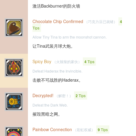
激活Backburner的防火墙
Chocolate Chip Confirmed
（巧克力豆已就绪）
4
Tips
Allow Tiny Tina to arm the moonshot cannon.
让Tina武装月球大炮。
Spicy Boy
（火辣辣的家伙）
4
Tips
Defeat Haderax the Invincible.
击败不可战胜的Haderax。
Decrypted!
（解密！）
2
Tips
Defeat the Dark Web.
摧毁黑暗之网。
Painbow Connection
（彩虹权威）
9
Tips