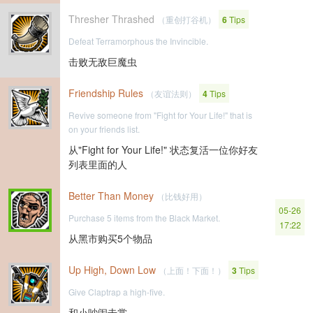
Thresher Thrashed
（重创打谷机）
6
Tips
Defeat Terramorphous the Invincible.
击败无敌巨魔虫
Friendship Rules
（友谊法则）
4
Tips
Revive someone from "Fight for Your Life!" that is
on your friends list.
从"Fight for Your Life!" 状态复活一位你好友
列表里面的人
Better Than Money
（比钱好用）
05-26
Purchase 5 items from the Black Market.
17:22
从黑市购买5个物品
Up High, Down Low
（上面！下面！）
3
Tips
Give Claptrap a high-five.
和小吵闹击掌