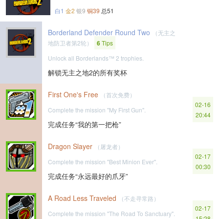
白1
金2
银9
铜39
总51
Borderland Defender Round Two
（无主之
地防卫者第2轮）
6
Tips
Unlock all Borderlands™ 2 trophies.
解锁无主之地2的所有奖杯
First One's Free
（首次免费）
02-16
Complete the mission "My First Gun".
20:44
完成任务“我的第一把枪”
Dragon Slayer
（屠龙者）
02-17
Complete the mission "Best Minion Ever".
00:30
完成任务“永远最好的爪牙”
A Road Less Traveled
（不走寻常路）
02-17
Complete the mission "The Road To Sanctuary".
15:28