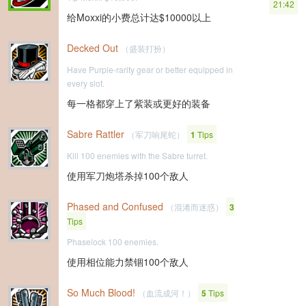
21:42
给Moxxi的小费总计达$10000以上
Decked Out
（盛装打扮）
Have Purple-rarity gear or better equipped in
every slot.
每一格都穿上了紫装或更好的装备
Sabre Rattler
（军刀响尾蛇）
1
Tips
Kill 100 enemies with the Sabre turret.
使用军刀炮塔杀掉100个敌人
Phased and Confused
（混淆而迷惑）
3
Tips
Phaselock 100 enemies.
使用相位能力禁锢100个敌人
So Much Blood!
（血流成河！）
5
Tips