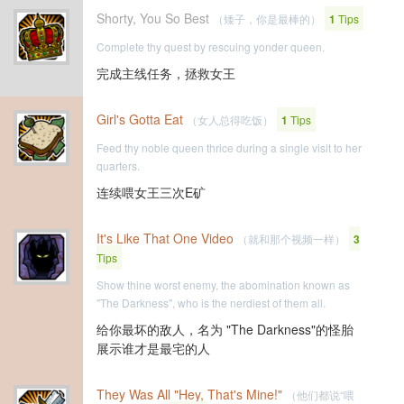
Shorty, You So Best
（矮子，你是最棒的）
1
Tips
Complete thy quest by rescuing yonder queen.
完成主线任务，拯救女王
Girl's Gotta Eat
（女人总得吃饭）
1
Tips
Feed thy noble queen thrice during a single visit to her
quarters.
连续喂女王三次E矿
It's Like That One Video
（就和那个视频一样）
3
Tips
Show thine worst enemy, the abomination known as
"The Darkness", who is the nerdiest of them all.
给你最坏的敌人，名为 "The Darkness"的怪胎
展示谁才是最宅的人
They Was All "Hey, That's Mine!"
（他们都说“喂