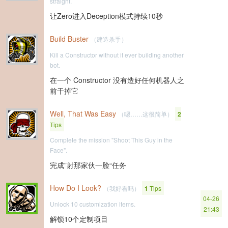
straight.
让Zero进入Deception模式持续10秒
Build Buster
（建造杀手）
Kill a Constructor without it ever building another
bot.
在一个 Constructor 没有造好任何机器人之
前干掉它
Well, That Was Easy
（嗯……这很简单）
2
Tips
Complete the mission "Shoot This Guy in the
Face".
完成”射那家伙一脸“任务
How Do I Look?
（我好看吗）
1
Tips
04-26
Unlock 10 customization items.
21:43
解锁10个定制项目