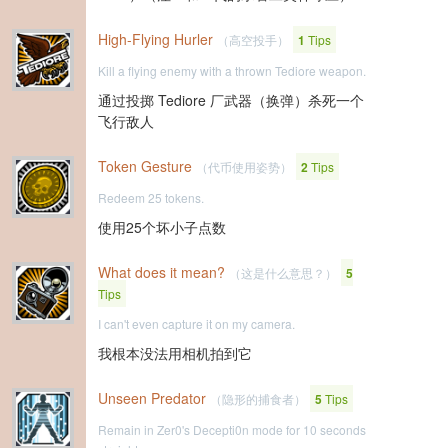
High-Flying Hurler
（高空投手）
1
Tips
Kill a flying enemy with a thrown Tediore weapon.
通过投掷 Tediore 厂武器（换弹）杀死一个
飞行敌人
Token Gesture
（代币使用姿势）
2
Tips
Redeem 25 tokens.
使用25个坏小子点数
What does it mean?
（这是什么意思？）
5
Tips
I can't even capture it on my camera.
我根本没法用相机拍到它
Unseen Predator
（隐形的捕食者）
5
Tips
Remain in Zer0's Decepti0n mode for 10 seconds