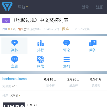
导航
登录
注册
《地狱边境》中文奖杯列表
PS4
困难
白0
金1
银3
铜9
总13
点数315 5048人玩过
8.95%完美
奖杯
排行
评论
问答
主题
约战
游列
benbentsukumo
6月18日
2月26日
8.5个月
首个杯
最后杯
总耗时
完成度
2/13
XMB
排序
LIMBO