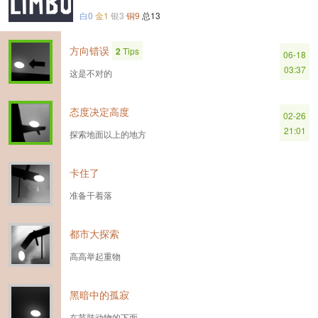
白0
金1
银3
铜9
总13
方向错误
2
Tips
06-18
03:37
这是不对的
态度决定高度
02-26
21:01
探索地面以上的地方
卡住了
准备干着落
都市大探索
高高举起重物
黑暗中的孤寂
在节肢动物的下面