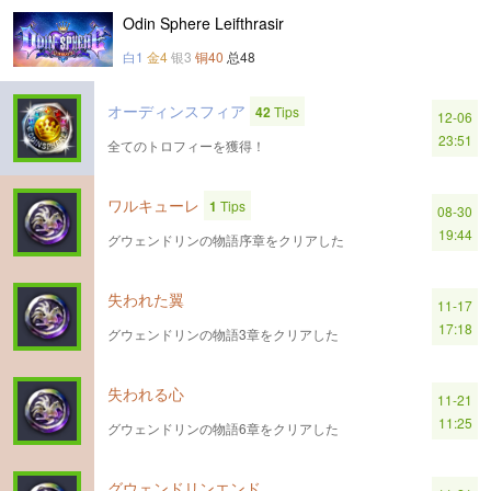
Odin Sphere Leifthrasir
白1
金4
银3
铜40
总48
オーディンスフィア
42
Tips
12-06
23:51
全てのトロフィーを獲得！
ワルキューレ
1
Tips
08-30
19:44
グウェンドリンの物語序章をクリアした
失われた翼
11-17
17:18
グウェンドリンの物語3章をクリアした
失われる心
11-21
11:25
グウェンドリンの物語6章をクリアした
グウェンドリンエンド