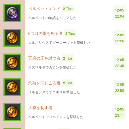
ベルベットエンド
2
Tips
12-05
22:04
ベルベットの物語をクリアした
6つ目の獣を狩る者
2
Tips
12-05
22:26
コルネリウスでダーコーヴァを撃破した
冥府の王を討つ者
2
Tips
12-05
22:48
オズワルドでガロンを撃破した
灼熱を消し去る者
2
Tips
12-05
22:58
メルセデスでオニキスを撃破した
大釜を制す者
12-05
23:11
ベルベットでコルドロンを撃破した