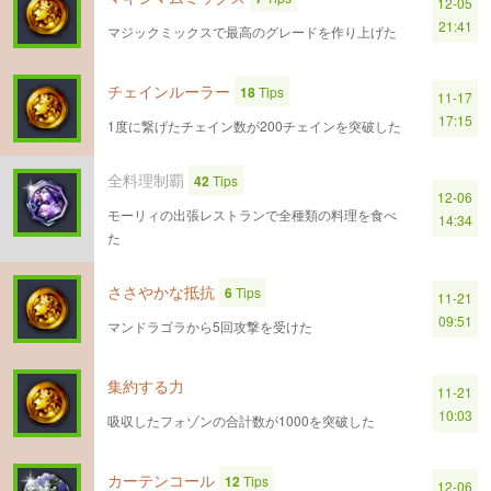
12-05
21:41
マジックミックスで最高のグレードを作り上げた
チェインルーラー
18
Tips
11-17
17:15
1度に繋げたチェイン数が200チェインを突破した
全料理制覇
42
Tips
12-06
モーリィの出張レストランで全種類の料理を食べ
14:34
た
ささやかな抵抗
6
Tips
11-21
09:51
マンドラゴラから5回攻撃を受けた
集約する力
11-21
10:03
吸収したフォゾンの合計数が1000を突破した
カーテンコール
12
Tips
12-06