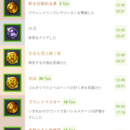
蛇を仕留める者
3
Tips
12-05
23:21
グウェンドリンでレヴァンタンを撃破した
終焉
12-05
23:37
終焉をクリアした
生命を受け継ぐ者
12-05
23:37
再生する大地を見届けた
祝福
50
Tips
12-06
23:51
コルネリウスとベルベットの行く末を見届けた
ラウンドマスター
19
Tips
09-04
いずれかのラウンドで全バトルステージの評価を
17:19
Ｓにした
氷槍スキル全修得
Tips