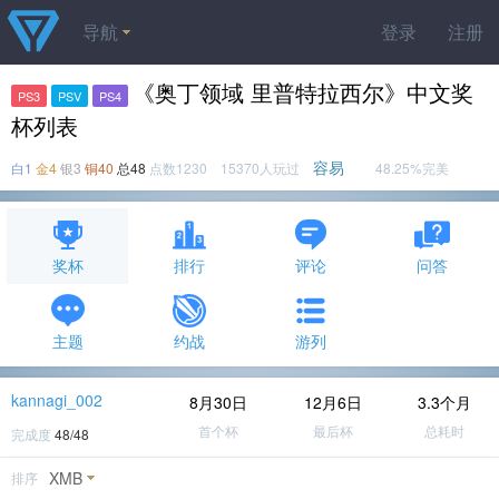
导航
登录
注册
《奥丁领域 里普特拉西尔》中文奖
PS3
PSV
PS4
杯列表
容易
白1
金4
银3
铜40
总48
点数1230 15370人玩过
48.25%完美
奖杯
排行
评论
问答
主题
约战
游列
kannagi_002
8月30日
12月6日
3.3个月
首个杯
最后杯
总耗时
完成度
48/48
XMB
排序