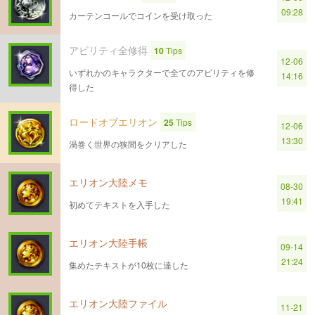
09:28
カーテンコールでコインを受け取った
アビリティ全修得
10
Tips
12-06
いずれかのキャラクターで全てのアビリティを修
14:16
得した
ロードオブエリオン
25
Tips
12-06
13:30
渦巻く世界の狭間をクリアした
エリオン大陸メモ
08-30
19:41
初めてテキストを入手した
エリオン大陸手帳
09-14
21:24
集めたテキストが10枚に達した
エリオン大陸ファイル
11-21