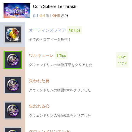
Odin Sphere Leifthrasir
白1
金4
银3
铜40
总48
オーディンスフィア
42
Tips
全てのトロフィーを獲得！
ワルキューレ
1
Tips
08-21
11:14
グウェンドリンの物語序章をクリアした
失われた翼
グウェンドリンの物語3章をクリアした
失われる心
グウェンドリンの物語6章をクリアした
グウェンドリンエンド