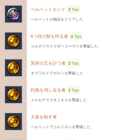
ベルベットエンド
2
Tips
ベルベットの物語をクリアした
6つ目の獣を狩る者
2
Tips
コルネリウスでダーコーヴァを撃破した
冥府の王を討つ者
2
Tips
オズワルドでガロンを撃破した
灼熱を消し去る者
2
Tips
メルセデスでオニキスを撃破した
大釜を制す者
ベルベットでコルドロンを撃破した