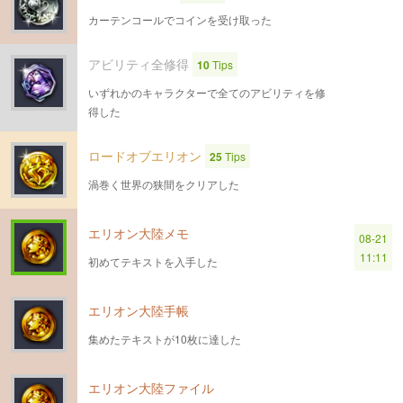
カーテンコールでコインを受け取った
アビリティ全修得
10
Tips
いずれかのキャラクターで全てのアビリティを修
得した
ロードオブエリオン
25
Tips
渦巻く世界の狭間をクリアした
エリオン大陸メモ
08-21
11:11
初めてテキストを入手した
エリオン大陸手帳
集めたテキストが10枚に達した
エリオン大陸ファイル