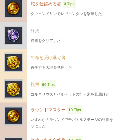
蛇を仕留める者
3
Tips
グウェンドリンでレヴァンタンを撃破した
終焉
終焉をクリアした
生命を受け継ぐ者
再生する大地を見届けた
祝福
50
Tips
コルネリウスとベルベットの行く末を見届けた
ラウンドマスター
19
Tips
いずれかのラウンドで全バトルステージの評価を
Ｓにした
氷槍スキル全修得
Tips