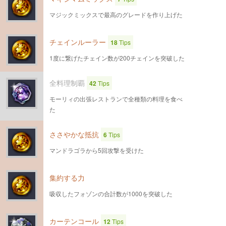
マジックミックスで最高のグレードを作り上げた
チェインルーラー
18
Tips
1度に繋げたチェイン数が200チェインを突破した
全料理制覇
42
Tips
モーリィの出張レストランで全種類の料理を食べ
た
ささやかな抵抗
6
Tips
マンドラゴラから5回攻撃を受けた
集約する力
吸収したフォゾンの合計数が1000を突破した
カーテンコール
12
Tips