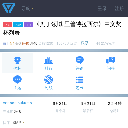
导航
登录
注册
《奥丁领域 里普特拉西尔》中文奖
PS3
PSV
PS4
杯列表
容易
白1
金4
银3
铜40
总48
点数1230 15370人玩过
48.25%完美
奖杯
排行
评论
问答
主题
约战
游列
benbentsukumo
8月21日
8月21日
2.3分钟
首个杯
最后杯
总耗时
完成度
2/48
XMB
排序