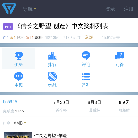
导航
登录
注册
《信长之野望 创造》中文奖杯列表
PS4
麻烦
白1
金4
银20
铜14
总39
点数1350 717人玩过
15.9%完美
奖杯
排行
评论
问答
主题
约战
游列
tjc5925
7月30日
8月8日
8.9天
首个杯
最后杯
总耗时
完成度
11/39
XMB
排序
信長之野望･創造