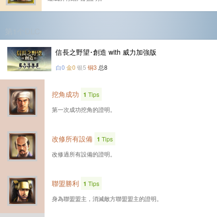
第1个DLC
信長之野望･創造 with 威力加強版
白0
金0
银5
铜3
总8
挖角成功
1
Tips
第一次成功挖角的證明。
改修所有設備
1
Tips
改修過所有設備的證明。
聯盟勝利
1
Tips
身為聯盟盟主，消滅敵方聯盟盟主的證明。