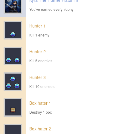
Kyra The Hunter Platunim
You've earned every trophy
Hunter 1
Kill 1 enemy
Hunter 2
Kill 5 enemies
Hunter 3
Kill 10 enemies
Box hater 1
Destroy 1 box
Box hater 2