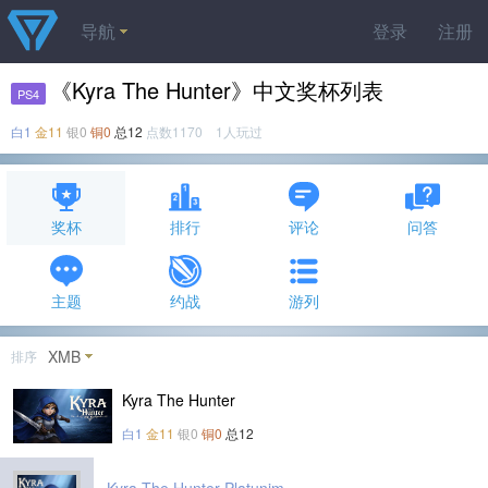
导航
登录
注册
《Kyra The Hunter》中文奖杯列表
PS4
白1
金11
银0
铜0
总12
点数1170 1人玩过
奖杯
排行
评论
问答
主题
约战
游列
XMB
排序
Kyra The Hunter
白1
金11
银0
铜0
总12