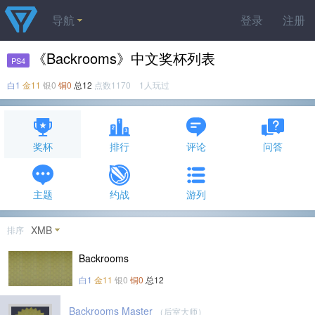
导航
登录
注册
《Backrooms》中文奖杯列表
PS4
白1
金11
银0
铜0
总12
点数1170 1人玩过
奖杯
排行
评论
问答
主题
约战
游列
XMB
排序
Backrooms
白1
金11
银0
铜0
总12
Backrooms Master
（后室大师）