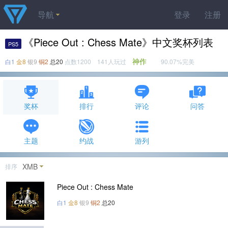
导航
登录
注册
《Piece Out : Chess Mate》中文奖杯列表
PS5
神作
白1
金8
银9
铜2
总20
点数1200 141人玩过
90.07%完美
奖杯
排行
评论
问答
主题
约战
游列
XMB
排序
Piece Out : Chess Mate
白1
金8
银9
铜2
总20