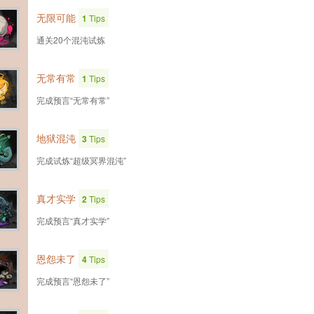
无限可能
1
Tips
通关20个混沌试炼
无常有常
1
Tips
完成预言“无常有常”
地狱混沌
3
Tips
完成试炼“超级冥界混沌”
真才实学
2
Tips
完成预言“真才实学”
恩怨未了
4
Tips
完成预言“恩怨未了”