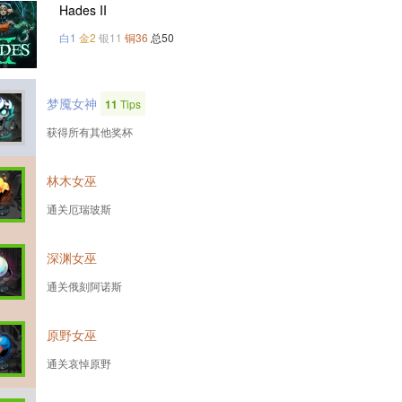
Hades II
白1
金2
银11
铜36
总50
梦魇女神
11
Tips
获得所有其他奖杯
林木女巫
通关厄瑞玻斯
深渊女巫
通关俄刻阿诺斯
原野女巫
通关哀悼原野