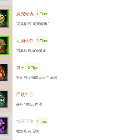
魔宠倾诉
1
Tips
完成预言“魔宠倾诉”
动物伙伴
3
Tips
招募所有动物魔宠
兽王
2
Tips
将所有动物魔宠升至满级
回馈社会
获得10000声望
情绪价值
4
Tips
收集所有信物