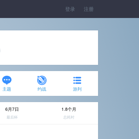
登录
注册
美
主题
约战
游列
6月7日
1.8个月
最后杯
总耗时