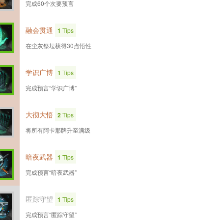
完成60个次要预言
融会贯通
1
Tips
在尘灰祭坛获得30点悟性
学识广博
1
Tips
完成预言“学识广博”
大彻大悟
2
Tips
将所有阿卡那牌升至满级
暗夜武器
1
Tips
完成预言“暗夜武器”
匿踪守望
1
Tips
完成预言“匿踪守望”