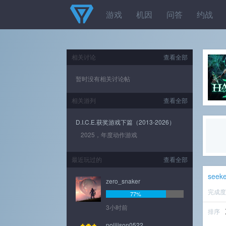
游戏
机因
问答
约战
相关讨论
查看全部
暂时没有相关讨论帖
相关游列
查看全部
D.I.C.E.获奖游戏下篇（2013-2026）
2025，年度动作游戏
最近玩过的
查看全部
seek
zero_snaker
完成
77%
3小时前
排序
poiiiison0522