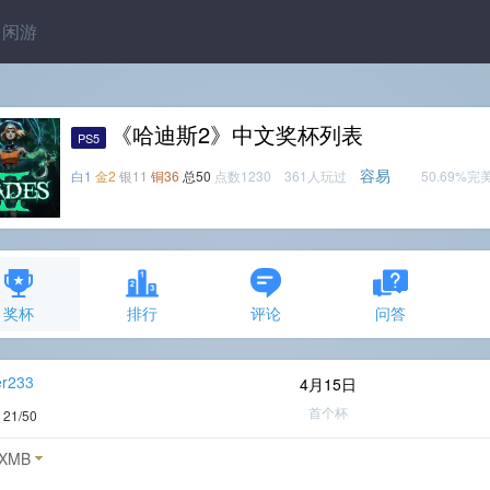
闲游
《哈迪斯2》中文奖杯列表
PS5
容易
白1
金2
银11
铜36
总50
点数1230 361人玩过
50.69%完
奖杯
排行
评论
问答
er233
4月15日
首个杯
度
21/50
XMB