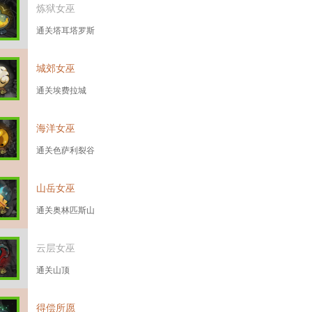
炼狱女巫
通关塔耳塔罗斯
城郊女巫
通关埃费拉城
海洋女巫
通关色萨利裂谷
山岳女巫
通关奥林匹斯山
云层女巫
通关山顶
得偿所愿