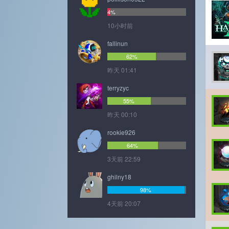
4%
10小时前
fallinun
62%
昨天 01:41
terryzyc
55%
昨天 00:10
rookie926
64%
3天前 22:59
ghilny18
98%
4天前 20:07