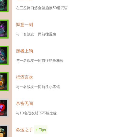
在三岔路口炼金釜施展50道咒语
惬意一刻
与一名战友一同前往温泉
愿者上钩
与一名战友一同前往钓鱼栈桥
把酒言欢
与一名战友一同前往小酒馆
亲密无间
与10名战友结下不解之缘
命运之手
1
Tips