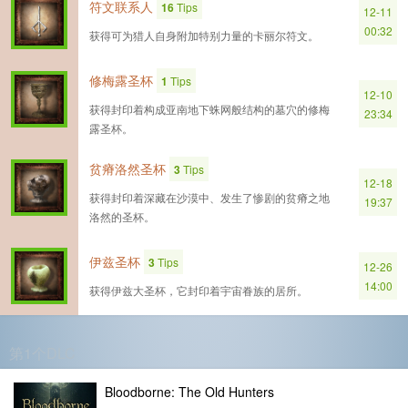
符文联系人
16
Tips
12-11
00:32
获得可为猎人自身附加特别力量的卡丽尔符文。
修梅露圣杯
1
Tips
12-10
获得封印着构成亚南地下蛛网般结构的墓穴的修梅
23:34
露圣杯。
贫瘠洛然圣杯
3
Tips
12-18
获得封印着深藏在沙漠中、发生了惨剧的贫瘠之地
19:37
洛然的圣杯。
伊兹圣杯
3
Tips
12-26
14:00
获得伊兹大圣杯，它封印着宇宙眷族的居所。
第1个DLC
Bloodborne: The Old Hunters