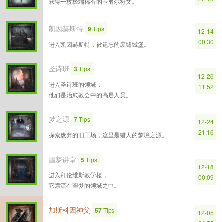
获得一枚极端稀有的卡丽尔符文。
凯因赫斯特
9
Tips
12-14
00:30
进入凯因赫斯特，被遗忘的废墟城堡。
圣诗班
3
Tips
12-26
进入圣诗班的领域，
11:52
他们是治愈教会中的高层人员。
梦之源
7
Tips
12-24
21:16
探索废弃的旧工场，这里是猎人的梦境之源。
噩梦讲堂
5
Tips
12-18
进入拜伦维斯教学楼，
00:09
它漂流在噩梦的领域之中。
加斯科因神父
57
Tips
12-05