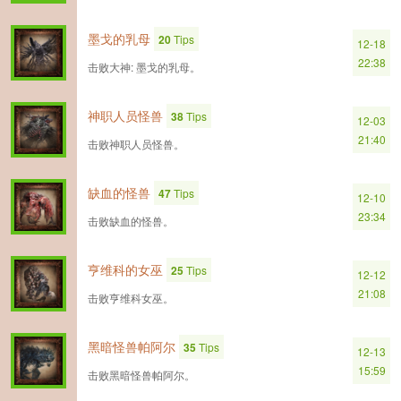
墨戈的乳母
20
Tips
12-18
22:38
击败大神: 墨戈的乳母。
神职人员怪兽
38
Tips
12-03
21:40
击败神职人员怪兽。
缺血的怪兽
47
Tips
12-10
23:34
击败缺血的怪兽。
亨维科的女巫
25
Tips
12-12
21:08
击败亨维科女巫。
黑暗怪兽帕阿尔
35
Tips
12-13
15:59
击败黑暗怪兽帕阿尔。