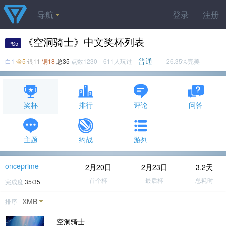
导航
登录
注册
《空洞骑士》中文奖杯列表
PS5
普通
白1
金5
银11
铜18
总35
点数1230 611人玩过
26.35%完美
奖杯
排行
评论
问答
主题
约战
游列
onceprime
2月20日
2月23日
3.2天
首个杯
最后杯
总耗时
完成度
35/35
XMB
排序
空洞骑士