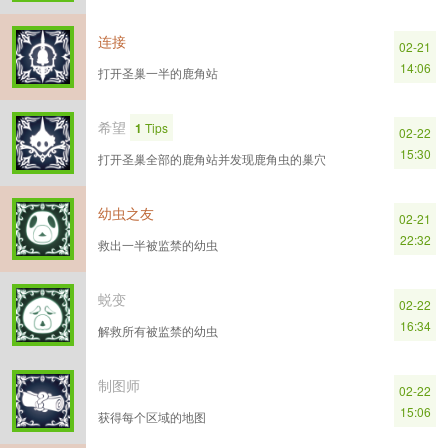
连接
02-21
14:06
打开圣巢一半的鹿角站
希望
1
Tips
02-22
15:30
打开圣巢全部的鹿角站并发现鹿角虫的巢穴
幼虫之友
02-21
22:32
救出一半被监禁的幼虫
蜕变
02-22
16:34
解救所有被监禁的幼虫
制图师
02-22
15:06
获得每个区域的地图