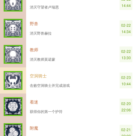
14:44
消灭守望者卢瑞恩
野兽
02-22
14:34
消灭野兽赫拉
教师
02-22
13:30
消灭教师莫诺蒙
空洞骑士
02-23
10:44
击败空洞骑士并完成游戏
着迷
02-20
22:06
获得你的第一个护符
附魔
02-21
22:09