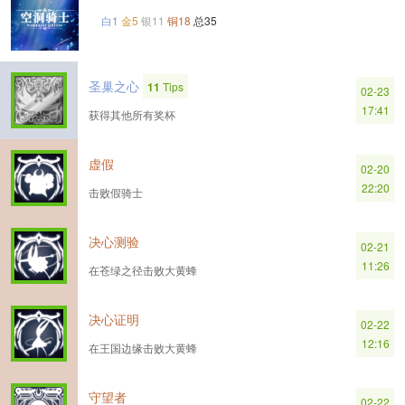
白1
金5
银11
铜18
总35
圣巢之心
11
Tips
02-23
17:41
获得其他所有奖杯
虚假
02-20
22:20
击败假骑士
决心测验
02-21
11:26
在苍绿之径击败大黄蜂
决心证明
02-22
12:16
在王国边缘击败大黄蜂
守望者
02-22