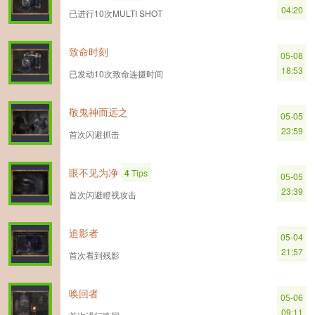
04:20
已进行10次MULTI SHOT
致命时刻
05-08
18:53
已发动10次致命连摄时间
敬鬼神而远之
05-05
23:59
首次闪避抓击
眼不见为净
4
Tips
05-05
23:39
首次闪避瞪视攻击
追影者
05-04
21:57
首次看到残影
唤回者
05-06
09:11