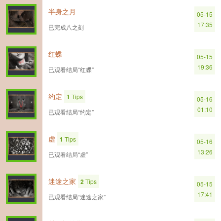
半身之月
05-15
17:35
已完成八之刻
红蝶
05-15
19:36
已观看结局“红蝶”
约定
1
Tips
05-16
01:10
已观看结局“约定”
虚
1
Tips
05-16
13:26
已观看结局“虚”
迷途之家
2
Tips
05-15
17:41
已观看结局“迷途之家”