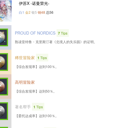
伊苏X -诺曼荣光-
白1
金2
银5
铜48
总56
PROUD OF NORDICS
7
Tips
熟读亚特鲁・克里斯汀著《北境人的失乐园》的证明。
稀世冒险家
1
Tips
【综合发现率】达到100％。
高明冒险家
【综合发现率】达到50％。
著名帮手
1
Tips
【委托达成率】达到100％。