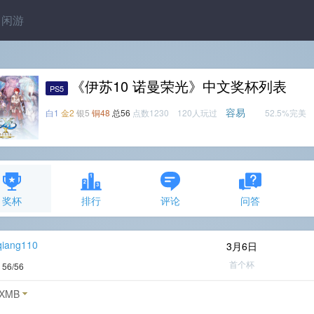
闲游
《伊苏10 诺曼荣光》中文奖杯列表
PS5
容易
白1
金2
银5
铜48
总56
点数1230 120人玩过
52.5%完美
奖杯
排行
评论
问答
qiang110
3月6日
首个杯
度
56/56
XMB