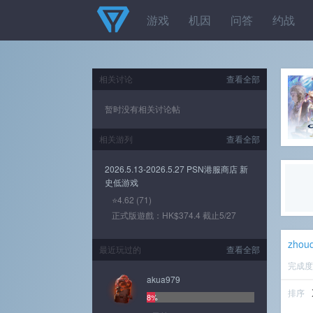
游戏
机因
问答
约战
相关讨论
查看全部
暂时没有相关讨论帖
相关游列
查看全部
2026.5.13-2026.5.27 PSN港服商店 新
史低游戏
⭐4.62 (71)
正式版遊戲：HK$374.4 截止5/27
zhou
最近玩过的
查看全部
完成
akua979
排序
8%