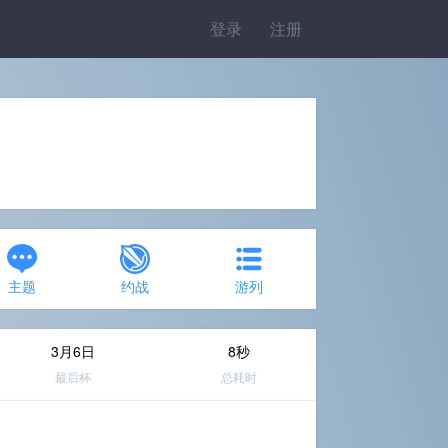
登录
注册
主题
约战
游列
3月6日
8秒
最后杯
总耗时