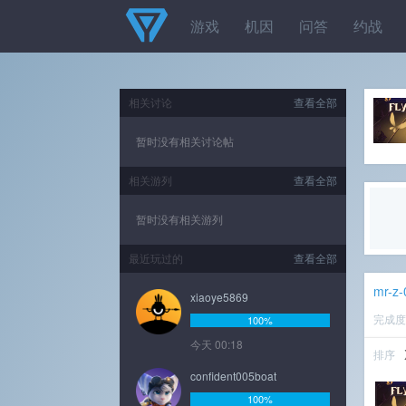
游戏
机因
问答
约战
相关讨论
查看全部
暂时没有相关讨论帖
相关游列
查看全部
暂时没有相关游列
最近玩过的
查看全部
mr-z-
xiaoye5869
完成
100%
今天 00:18
排序
confident005boat
100%