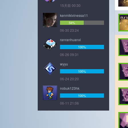
15天前 00:30
kenmikivinessa11
54%
06-30 23:24
ranranhuanxi
100%
06-26 09:31
wyyu
100%
06-24 20:20
nobuk123hk
100%
06-11 21:06