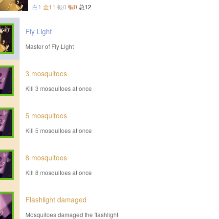
白1
金11
银0
铜0
总12
Fly Light
Master of Fly Light
3 mosquitoes
Kill 3 mosquitoes at once
5 mosquitoes
Kill 5 mosquitoes at once
8 mosquitoes
Kill 8 mosquitoes at once
Flashlight damaged
Mosquitoes damaged the flashlight