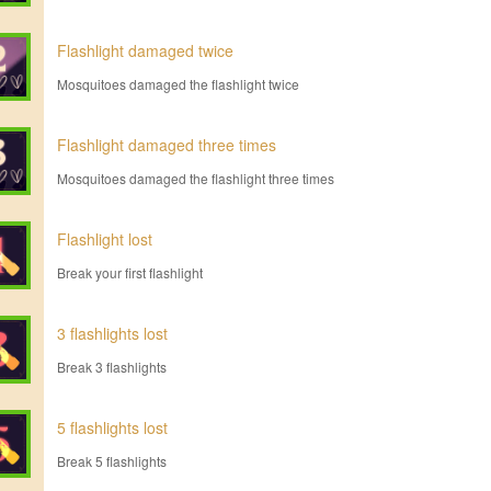
Flashlight damaged twice
Mosquitoes damaged the flashlight twice
Flashlight damaged three times
Mosquitoes damaged the flashlight three times
Flashlight lost
Break your first flashlight
3 flashlights lost
Break 3 flashlights
5 flashlights lost
Break 5 flashlights