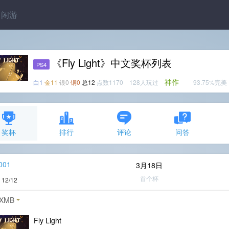
闲游
《Fly Light》中文奖杯列表
PS4
神作
白1
金11
银0
铜0
总12
点数1170 128人玩过
93.75%完美
奖杯
排行
评论
问答
001
3月18日
首个杯
度
12/12
XMB
Fly Light