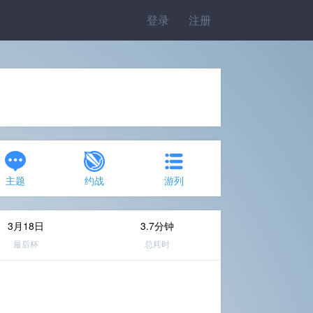
登录
注册
主题
约战
游列
3月18日
3.7分钟
最后杯
总耗时