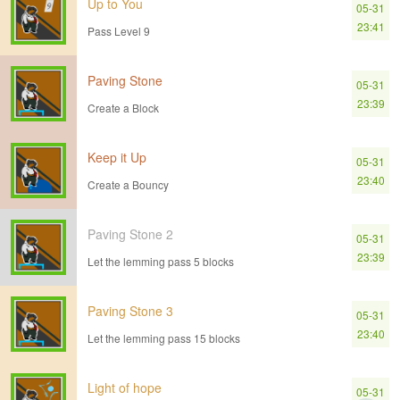
Up to You
05-31
23:41
Pass Level 9
Paving Stone
05-31
23:39
Create a Block
Keep it Up
05-31
23:40
Create a Bouncy
Paving Stone 2
05-31
23:39
Let the lemming pass 5 blocks
Paving Stone 3
05-31
23:40
Let the lemming pass 15 blocks
Light of hope
05-31