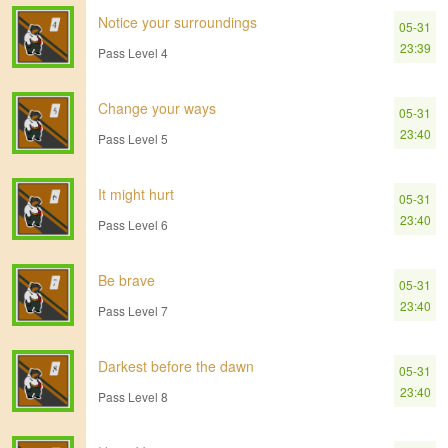
Notice your surroundings
05-31
23:39
Pass Level 4
Change your ways
05-31
23:40
Pass Level 5
It might hurt
05-31
23:40
Pass Level 6
Be brave
05-31
23:40
Pass Level 7
Darkest before the dawn
05-31
23:40
Pass Level 8