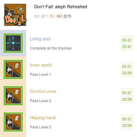
Don't Fall: aleph Refreshed
白1
金11
银1
铜2
总15
Living soul
05-31
23:41
Complete all the trophies
Inner world
05-31
23:39
Pass Level 1
Comfort zone
05-31
23:39
Pass Level 2
Helping hand
05-31
23:39
Pass Level 3