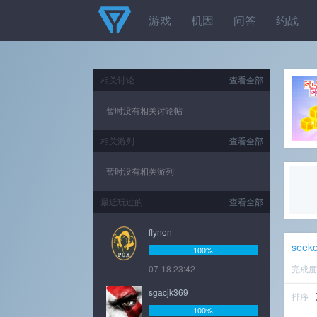
游戏
机因
问答
约战
相关讨论
查看全部
暂时没有相关讨论帖
相关游列
查看全部
暂时没有相关游列
最近玩过的
查看全部
flynon
seek
100%
07-18 23:42
完成
sgacjk369
排序
100%