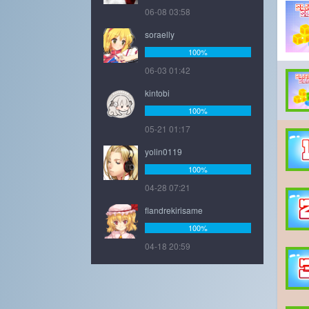
06-08 03:58
soraelly
100%
06-03 01:42
kintobi
100%
05-21 01:17
yolin0119
100%
04-28 07:21
flandrekirisame
100%
04-18 20:59