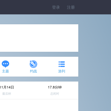
登录
注册
主题
约战
游列
11月14日
17.8分钟
最后杯
总耗时