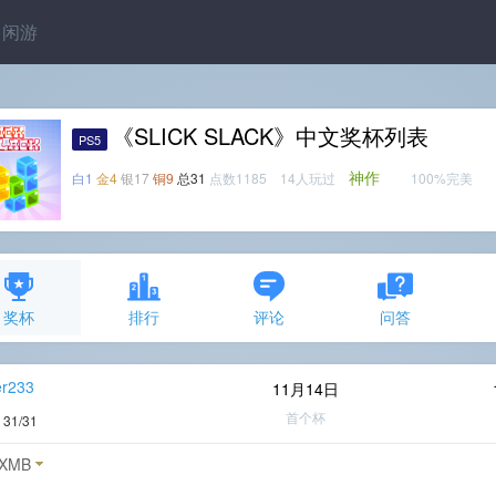
闲游
《SLICK SLACK》中文奖杯列表
PS5
神作
白1
金4
银17
铜9
总31
点数1185 14人玩过
100%完美
奖杯
排行
评论
问答
er233
11月14日
首个杯
度
31/31
XMB