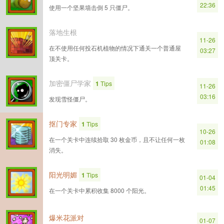
22:36
使用一个坚果墙击倒 5 只僵尸。
落地生根
11-26
在不使用任何投石机植物的情况下通关一个普通屋
03:27
顶关卡。
加密僵尸学家
1
Tips
11-26
03:16
发现雪怪僵尸。
抠门专家
1
Tips
10-26
在一个关卡中连续拾取 30 枚金币，且不让任何一枚
01:08
消失。
阳光明媚
1
Tips
01-04
01:45
在一个关卡中累积收集 8000 个阳光。
爆米花派对
01-07