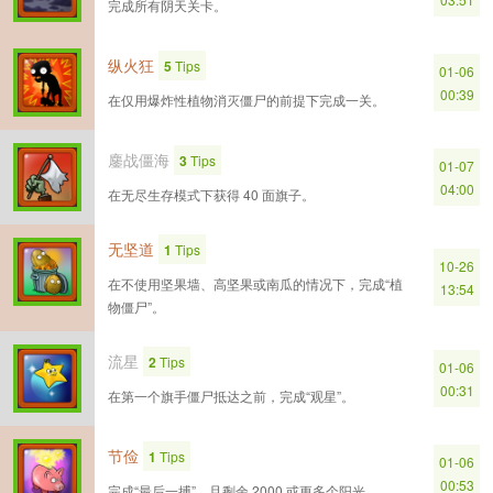
完成所有阴天关卡。
纵火狂
5
Tips
01-06
00:39
在仅用爆炸性植物消灭僵尸的前提下完成一关。
鏖战僵海
3
Tips
01-07
04:00
在无尽生存模式下获得 40 面旗子。
无坚道
1
Tips
10-26
在不使用坚果墙、高坚果或南瓜的情况下，完成“植
13:54
物僵尸”。
流星
2
Tips
01-06
00:31
在第一个旗手僵尸抵达之前，完成“观星”。
节俭
1
Tips
01-06
00:53
完成“最后一搏”，且剩余 2000 或更多个阳光。