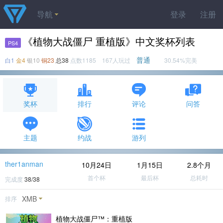
导航
登录
注册
《植物大战僵尸 重植版》中文奖杯列表
PS4
普通
白1
金4
银10
铜23
总38
点数1185 167人玩过
30.54%完美
奖杯
排行
评论
问答
主题
约战
游列
ther1anman
10月24日
1月15日
2.8个月
首个杯
最后杯
总耗时
完成度
38/38
XMB
排序
植物大战僵尸™：重植版