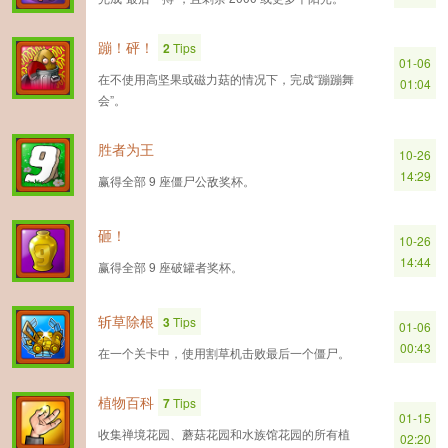
蹦！砰！
2
Tips
01-06
在不使用高坚果或磁力菇的情况下，完成“蹦蹦舞
01:04
会”。
胜者为王
10-26
14:29
赢得全部 9 座僵尸公敌奖杯。
砸！
10-26
14:44
赢得全部 9 座破罐者奖杯。
斩草除根
3
Tips
01-06
00:43
在一个关卡中，使用割草机击败最后一个僵尸。
植物百科
7
Tips
01-15
收集禅境花园、蘑菇花园和水族馆花园的所有植
02:20