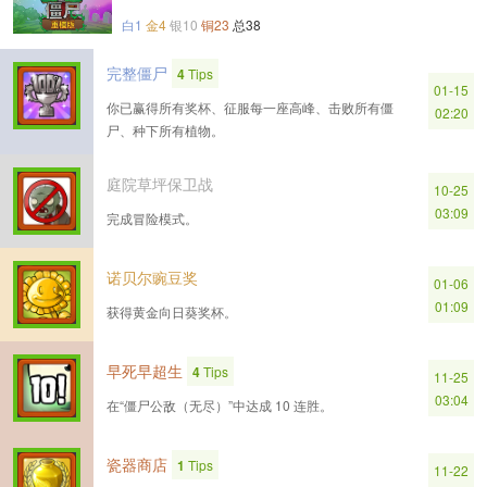
白1
金4
银10
铜23
总38
完整僵尸
4
Tips
01-15
你已赢得所有奖杯、征服每一座高峰、击败所有僵
02:20
尸、种下所有植物。
庭院草坪保卫战
10-25
03:09
完成冒险模式。
诺贝尔豌豆奖
01-06
01:09
获得黄金向日葵奖杯。
早死早超生
4
Tips
11-25
03:04
在“僵尸公敌（无尽）”中达成 10 连胜。
瓷器商店
1
Tips
11-22