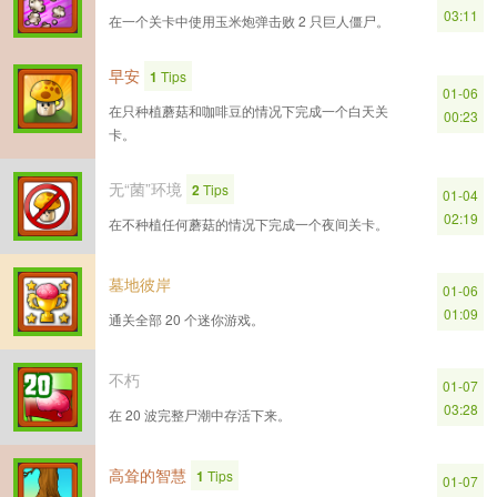
03:11
在一个关卡中使用玉米炮弹击败 2 只巨人僵尸。
早安
1
Tips
01-06
在只种植蘑菇和咖啡豆的情况下完成一个白天关
00:23
卡。
无“菌”环境
2
Tips
01-04
02:19
在不种植任何蘑菇的情况下完成一个夜间关卡。
墓地彼岸
01-06
01:09
通关全部 20 个迷你游戏。
不朽
01-07
03:28
在 20 波完整尸潮中存活下来。
高耸的智慧
1
Tips
01-07