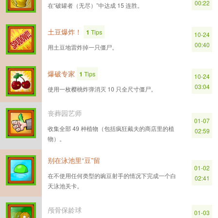
00:22
在“破罐者（无尽）”中达成 15 连胜。
土豆爆炸！
1
Tips
10-24
00:40
用土豆地雷炸掉一只僵尸。
爆破专家
1
Tips
10-24
03:04
使用一枚樱桃炸弹消灭 10 只全尺寸僵尸。
丧葬园艺师
01-07
收集全部 49 种植物（包括疯狂戴夫的商店里的植
02:59
物）。
别在泳池里“豆”留
01-02
在不使用任何类型的豌豆射手的情况下完成一个白
02:41
天泳池关卡。
颅骨保龄球
01-03