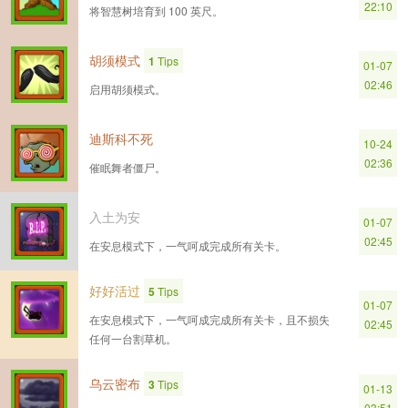
22:10
将智慧树培育到 100 英尺。
胡须模式
1
Tips
01-07
02:46
启用胡须模式。
迪斯科不死
10-24
02:36
催眠舞者僵尸。
入土为安
01-07
02:45
在安息模式下，一气呵成完成所有关卡。
好好活过
5
Tips
01-07
在安息模式下，一气呵成完成所有关卡，且不损失
02:45
任何一台割草机。
乌云密布
3
Tips
01-13
03:51