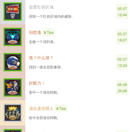
超爱红色区域
05-27
12:44
排除一个红色区域内的威胁。
别想逃
5
Tips
05-27
18:07
击败一个清扫者。
墙？什么墙？
05-27
13:24
找到一面全息影像墙。
好眼力！
06-08
20:08
射中一个迷你阿舱。
顶尖迷你猎人
4
Tips
射中全部迷你阿舱。