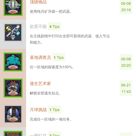
顶级物品
06-08
20:16
使用纯月矿升级一把武器。
欲罢不能
4
Tips
在主线剧情中打印出全部可获得的武器、侵入节点
和能力。
基地调查员
1
Tips
06-08
20:20
任一区域的探索度为100%。
逃生艺术家
06-21
11:43
解锁全部逃生站点。
月球挑战
1
Tips
完成任一区域的一项任务。
一网打尽
2
Tips