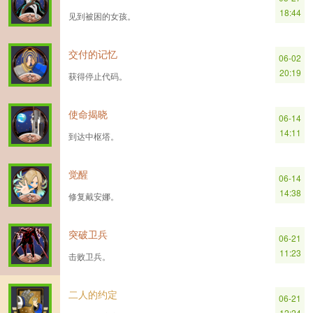
18:44
见到被困的女孩。
交付的记忆
06-02
20:19
获得停止代码。
使命揭晓
06-14
14:11
到达中枢塔。
觉醒
06-14
14:38
修复戴安娜。
突破卫兵
06-21
11:23
击败卫兵。
二人的约定
06-21
12:24