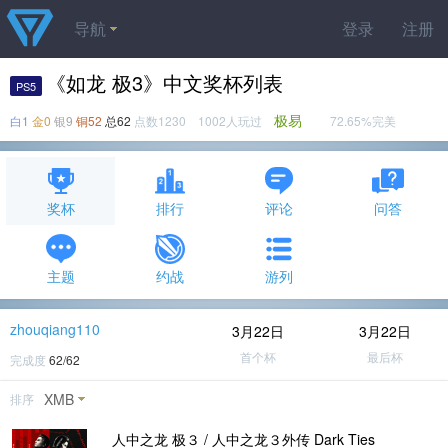
导航
登录
注册
《如龙 极3》中文奖杯列表
PS5
极易
白1
金0
银9
铜52
总62
点数1230 1002人玩过
72.65%完美
奖杯
排行
评论
问答
主题
约战
游列
zhouqiang110
3月22日
3月22日
首个杯
最后杯
完成度
62/62
XMB
排序
人中之龙 极３ / 人中之龙３外传 Dark Ties