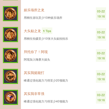
娱乐场所之龙
03-22
19:16
用桐生游玩至少10种娱乐场所
大头贴之龙
1
Tips
03-22
19:16
用桐生拍摄至少10张大头贴拍拍乐
拜托你了！阿现
03-22
19:16
阿现加入嗨赛大姐头
其实我挺能打
03-22
19:16
峰通过强化能力习得至少20项能力
其实我非常强
03-22
19:16
峰通过强化能力习得至少40项能力