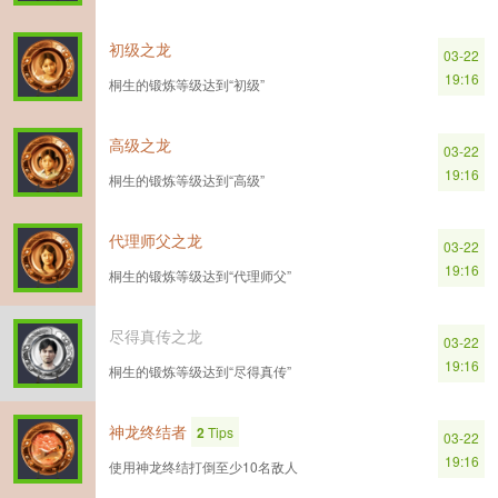
初级之龙
03-22
19:16
桐生的锻炼等级达到“初级”
高级之龙
03-22
19:16
桐生的锻炼等级达到“高级”
代理师父之龙
03-22
19:16
桐生的锻炼等级达到“代理师父”
尽得真传之龙
03-22
19:16
桐生的锻炼等级达到“尽得真传”
神龙终结者
2
Tips
03-22
19:16
使用神龙终结打倒至少10名敌人