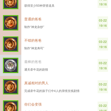
19:16
获得至少50种穿搭道具
普通的爸爸
03-22
19:16
制作“神龙杂炒”
不错的爸爸
03-22
19:16
制作“神龙寿司”
最棒的爸爸
03-22
19:16
通关牵牛花的剧情
真诚相对的男人
03-22
19:16
完成牵牛花的孩子们中4人的亲情支线剧情
你们会变强
03-22
19:16