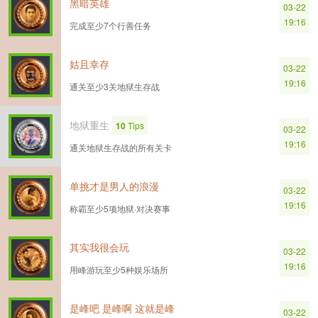
黑暗英雄
03-22
19:16
完成至少7个行善任务
姑且幸存
03-22
19:16
通关至少3关地狱生存战
地狱重生
10
Tips
03-22
19:16
通关地狱生存战的所有关卡
单挑才是男人的浪漫
03-22
19:16
称霸至少5项地狱·对决赛事
其实我很会玩
03-22
19:16
用峰游玩至少5种娱乐场所
是峰吧 是峰啊 这就是峰
03-22