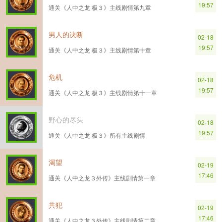
19:57
通关《人中之龙 极３》主线剧情第九章
男人的决断
02-18
19:57
通关《人中之龙 极３》主线剧情第十章
危机
02-18
19:57
通关《人中之龙 极３》主线剧情第十一章
野心的尽头
02-18
19:57
通关《人中之龙 极３》所有主线剧情
渴望
02-19
17:46
通关《人中之龙３外传》主线剧情第一章
共犯
02-19
17:46
通关《人中之龙３外传》主线剧情第二章