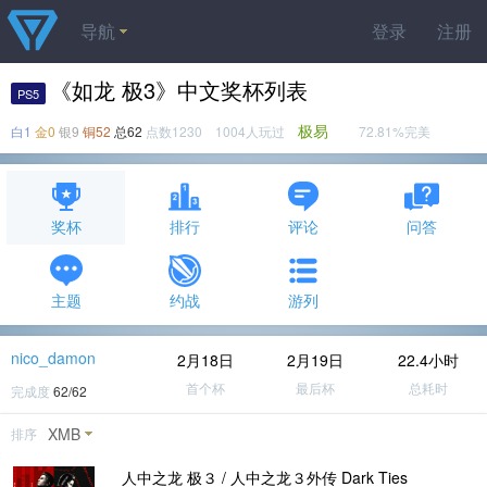
导航
登录
注册
《如龙 极3》中文奖杯列表
PS5
极易
白1
金0
银9
铜52
总62
点数1230 1004人玩过
72.81%完美
奖杯
排行
评论
问答
主题
约战
游列
nico_damon
2月18日
2月19日
22.4小时
首个杯
最后杯
总耗时
完成度
62/62
XMB
排序
人中之龙 极３ / 人中之龙３外传 Dark Ties