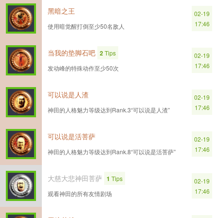
黑暗之王
02-19
17:46
使用暗觉醒打倒至少50名敌人
当我的垫脚石吧
2
Tips
02-19
17:46
发动峰的特殊动作至少50次
可以说是人渣
02-19
17:46
神田的人格魅力等级达到Rank.3“可以说是人渣”
可以说是活菩萨
02-19
17:46
神田的人格魅力等级达到Rank.8“可以说是活菩萨”
大慈大悲神田菩萨
1
Tips
02-19
17:46
观看神田的所有友情剧场