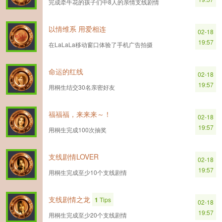
完成牵牛花的孩子们中8人的亲情支线剧情
以情维系 用爱相连
02-18
19:57
在LaLaLa移动窗口体验了手机广告拍摄
命运的红线
02-18
19:57
用桐生结交30名亲密好友
福福福，来来来～！
02-18
19:57
用桐生完成100次抽奖
支线剧情LOVER
02-18
19:57
用桐生完成至少10个支线剧情
支线剧情之龙
1
Tips
02-18
19:57
用桐生完成至少20个支线剧情