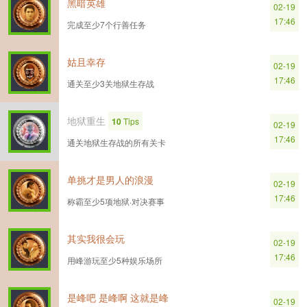
黑暗英雄
02-19
17:46
完成至少7个行善任务
姑且幸存
02-19
17:46
通关至少3关地狱生存战
地狱重生
10
Tips
02-19
17:46
通关地狱生存战的所有关卡
单挑才是男人的浪漫
02-19
17:46
称霸至少5项地狱·对决赛事
其实我很会玩
02-19
17:46
用峰游玩至少5种娱乐场所
是峰吧 是峰啊 这就是峰
02-19