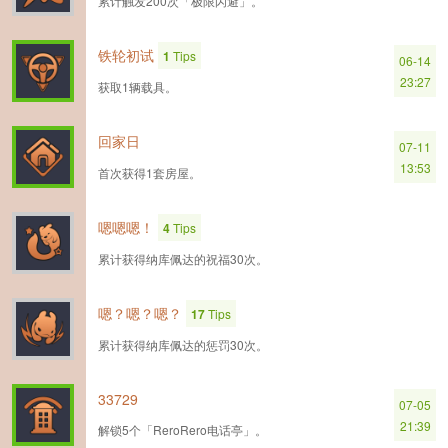
累计触发200次「极限闪避」。
铁轮初试
1
Tips
06-14
23:27
获取1辆载具。
回家日
07-11
13:53
首次获得1套房屋。
嗯嗯嗯！
4
Tips
累计获得纳库佩达的祝福30次。
嗯？嗯？嗯？
17
Tips
累计获得纳库佩达的惩罚30次。
33729
07-05
21:39
解锁5个「ReroRero电话亭」。