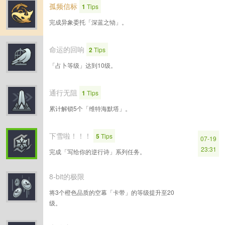
孤频信标
1
Tips
完成异象委托「深蓝之恸」。
命运的回响
2
Tips
「占卜等级」达到10级。
通行无阻
1
Tips
累计解锁5个「维特海默塔」。
下雪啦！！！
5
Tips
07-19
23:31
完成「写给你的逆行诗」系列任务。
8-bit的极限
将3个橙色品质的空幕「卡带」的等级提升至20
级。