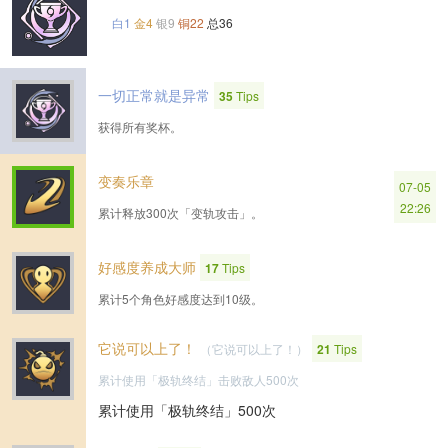
白1
金4
银9
铜22
总36
一切正常就是异常
35
Tips
获得所有奖杯。
变奏乐章
07-05
22:26
累计释放300次「变轨攻击」。
好感度养成大师
17
Tips
累计5个角色好感度达到10级。
它说可以上了！
（它说可以上了！）
21
Tips
累计使用「极轨终结」击败敌人500次
累计使用「极轨终结」500次