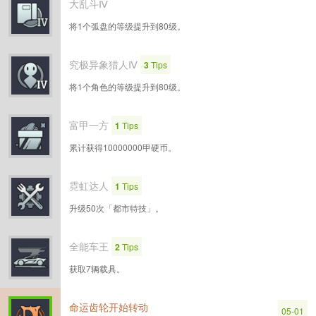
大乱斗Ⅳ
将1个弧盘的等级提升到80级。
究极异象猎人Ⅳ
3
Tips
将1个角色的等级提升到80级。
富甲一方
1
Tips
累计获得10000000甲硬币。
霓虹达人
1
Tips
升级50次「都市特技」。
全能车王
2
Tips
获取7辆载具。
命运齿轮开始转动
05-01