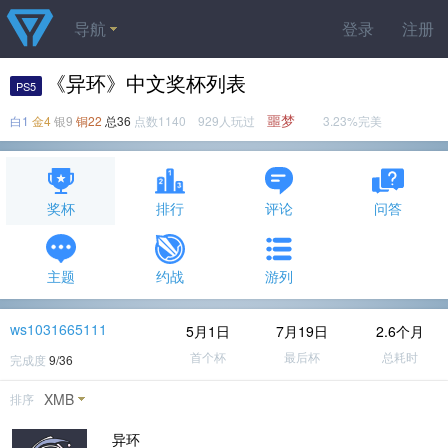
导航
登录
注册
《异环》中文奖杯列表
PS5
噩梦
白1
金4
银9
铜22
总36
点数1140 929人玩过
3.23%完美
奖杯
排行
评论
问答
主题
约战
游列
ws1031665111
5月1日
7月19日
2.6个月
首个杯
最后杯
总耗时
完成度
9/36
XMB
排序
异环