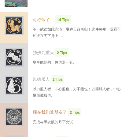
可称帝了！
14
Tips
阁下武德如此充沛，堪称天命所归！这件黄袍，我看不
如披在阁下身上……
独步九重天
2
Tips
皇帝能到的，俺也逛一逛。
以德服人
2
Tips
以力服人者，非心服也，力不赡也；以德服人者，中心
悦而诚服也。
现在我们算朋友了
2
Tips
完成与黑衣贼的月下比试