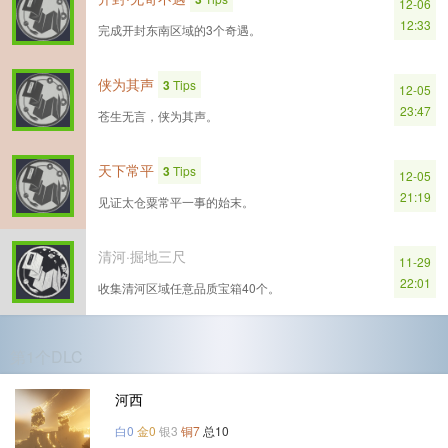
12-06
12:33
完成开封东南区域的3个奇遇。
侠为其声
3
Tips
12-05
23:47
苍生无言，侠为其声。
天下常平
3
Tips
12-05
21:19
见证太仓粟常平一事的始末。
清河·掘地三尺
11-29
22:01
收集清河区域任意品质宝箱40个。
第1个DLC
河西
白0
金0
银3
铜7
总10