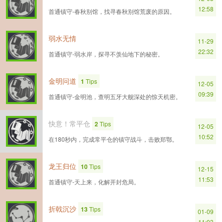
12:58
首通镇守-春秋别馆，找寻春秋别馆荒废的原因。
弱水无情
11-29
22:32
首通镇守-弱水岸，探寻不羡仙地下的秘密。
金明问道
1
Tips
12-05
09:39
首通镇守-金明池，查明五牙大舰深处的惊天机密。
快意！常平仓
2
Tips
12-05
10:52
在180秒内，完成常平仓的镇守战斗，击败郑鄂。
龙王归位
10
Tips
12-15
11:53
首通镇守-天上来，化解开封危局。
折戟沉沙
13
Tips
01-09
11:03