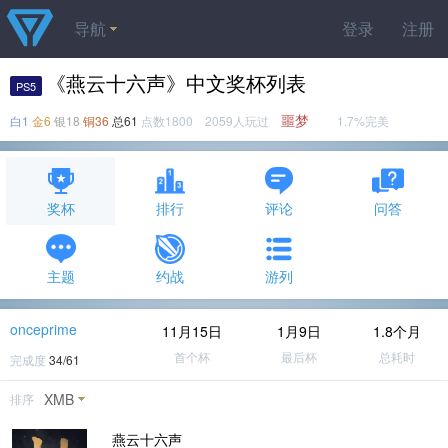
导航
登录
注册
《燕云十六声》中文奖杯列表
PS5
噩梦
白1
金6
银18
铜36
总61
点数1800 2059人玩过
1.7%完美
奖杯
排行
评论
问答
主题
约战
游列
onceprime
11月15日
1月9日
1.8个月
首个杯
最后杯
总耗时
完成度
34/61
XMB
排序
燕云十六声