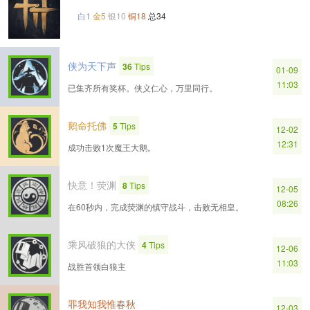
白1
金5
银10
铜18
总34
侠为天下声
36
Tips
01-09
11:03
已集齐所有奖杯。侠义仁心，万里同行。
鹅命托佛
5
Tips
12-02
12:31
成功击败1次魔王大鹅。
快意！荧渊
8
Tips
12-05
08:26
在60秒内，完成荧渊的镇守战斗，击败无相皇。
乘风破狼的大侠
4
Tips
12-06
11:03
战胜首领白狼主
罪我知我惟春秋
12-03