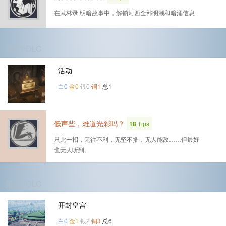
在武林录·明暗故事中，解锁河西全部明潮和暗涌信息
第2个DLC
活动
白0
金0
银0
铜1
总1
低声些，难道光彩吗？
18
Tips
只此一招，无往不利，无坚不摧，无人能敌……但最好
也无人听到。
第3个DLC
开封皇宫
白0
金1
银2
铜3
总6