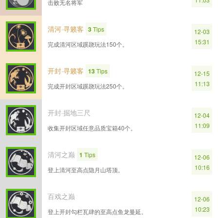
击败无名将军
清河·寻籁客
3
Tips
12-03
15:31
完成清河区域蹊跷玩法150个。
开封·寻籁客
13
Tips
12-15
11:13
完成开封区域蹊跷玩法250个。
开封·掘地三尺
12-04
11:09
收集开封区域任意品质宝箱40个。
清河之巅
1
Tips
12-06
10:16
登上清河至高点隐月山塔顶。
百戏之巅
12-06
10:23
登上开封勾栏瓦肆的至高点鱼龙曼延。