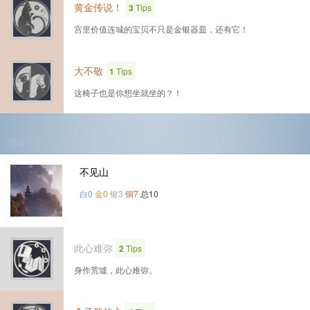
黄金传说！
3
Tips
宫里价值连城的宝贝不只是金银器皿，还有它！
大不敬
1
Tips
这椅子也是你想坐就坐的？！
第4个DLC
不见山
白0
金0
银3
铜7
总10
此心难弥
2
Tips
身作荒墟，此心难弥。