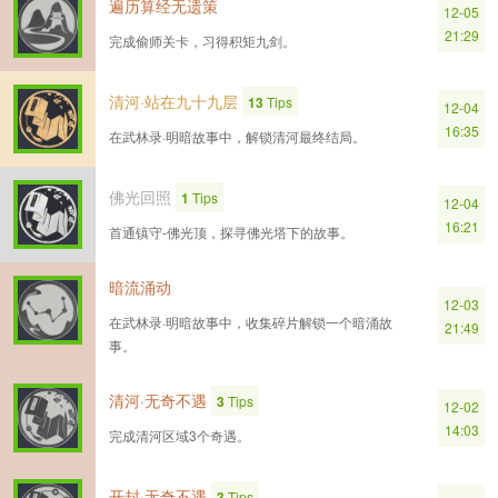
遍历算经无遗策
12-05
21:29
完成偷师关卡，习得积矩九剑。
清河·站在九十九层
13
Tips
12-04
16:35
在武林录·明暗故事中，解锁清河最终结局。
佛光回照
1
Tips
12-04
16:21
首通镇守-佛光顶，探寻佛光塔下的故事。
暗流涌动
12-03
在武林录·明暗故事中，收集碎片解锁一个暗涌故
21:49
事。
清河·无奇不遇
3
Tips
12-02
14:03
完成清河区域3个奇遇。
开封·无奇不遇
3
Tips