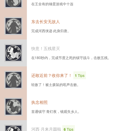
在王全有的锤蛋游戏中十连
东去长安无故人
完成河西侠迹·此身归唐。
快意！五残星灭
在180秒内，完成节度之死的镇守战斗，击败五残。
还敢近前？收你来了！
1
Tips
轻敌了！被土拨鼠的吼声击败。
执念相照
首通镇守·青灯夜，镜观失乡人。
河西·月来月圆啦
6
Tips