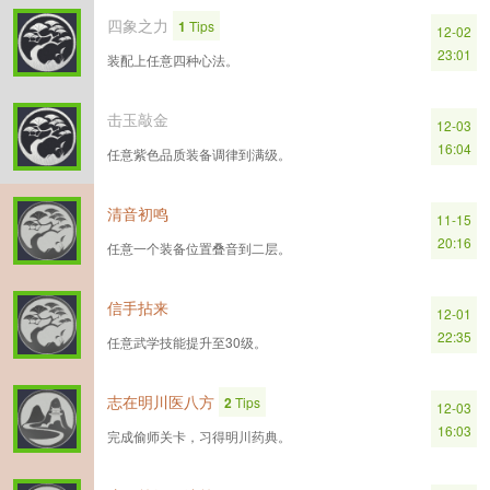
四象之力
1
Tips
12-02
23:01
装配上任意四种心法。
击玉敲金
12-03
16:04
任意紫色品质装备调律到满级。
清音初鸣
11-15
20:16
任意一个装备位置叠音到二层。
信手拈来
12-01
22:35
任意武学技能提升至30级。
志在明川医八方
2
Tips
12-03
16:03
完成偷师关卡，习得明川药典。