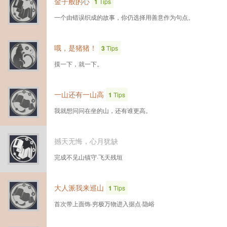
金子般的心
1
Tips
一个由错误织成的故事，你仍选择用善意作为句点。
哦，是猪猪！
3
Tips
摸一下，就一下。
一山还有一山高
1
Tips
我就想问问在坐的山，还有谁更高。
撼天无悔，心月犹缺
完成不见山镇守·飞天残垣
大人派我来巡山
1
Tips
首次带上面饰·穷极万物进入据点·隐峪