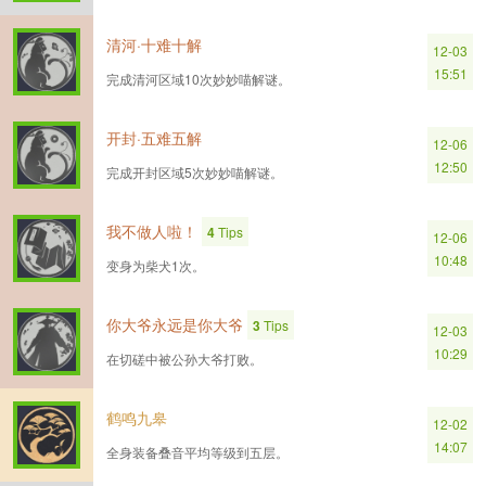
清河·十难十解
12-03
15:51
完成清河区域10次妙妙喵解谜。
开封·五难五解
12-06
12:50
完成开封区域5次妙妙喵解谜。
我不做人啦！
4
Tips
12-06
10:48
变身为柴犬1次。
你大爷永远是你大爷
3
Tips
12-03
10:29
在切磋中被公孙大爷打败。
鹤鸣九皋
12-02
14:07
全身装备叠音平均等级到五层。